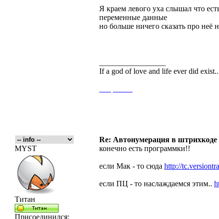
Я краем левого уха слышал что есть
переменные данные
но больше ничего сказать про неё н
_________________
If a god of love and life ever did exist
___
_____
Re: Автонумерация в штрихкоде
MYST
конечно есть программки!!
если Мак - то сюда
http://tc.versiontra
если ПЦ - то наслаждаемся этим..
h
Титан
Присоединился: