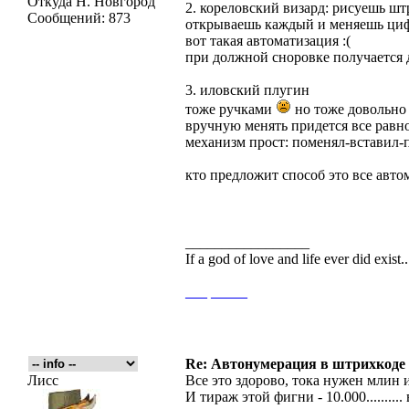
Откуда
Н. Новгород
2. кореловский визард: рисуешь шт
Сообщений:
873
открываешь каждый и меняешь ци
вот такая автоматизация :(
при должной сноровке получается 
3. иловский плугин
тоже ручками
но тоже довольно 
вручную менять придется все равн
механизм прост: поменял-вставил-п
кто предложит способ это все авто
_________________
If a god of love and life ever did exist
___
_____
Re: Автонумерация в штрихкоде
Лисс
Все это здорово, тока нужен млин и
И тираж этой фигни - 10.000.......... 