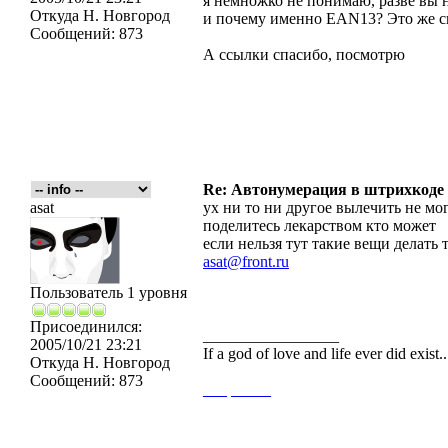
я немножко не понимаю, разве вы н
Откуда
Н. Новгород
и почему именно EAN13? Это же с
Сообщений:
873
А ссылки спасибо, посмотрю
Re: Автонумерация в штрихкоде
asat
ух ни то ни другое вылечить не мо
поделитесь лекарством кто может
если нельзя тут такие вещи делать 
asat@front.ru
Пользователь 1 уровня
Присоединился:
_________________
2005/10/21 23:21
If a god of love and life ever did exist
Откуда
Н. Новгород
Сообщений:
873
___
_____