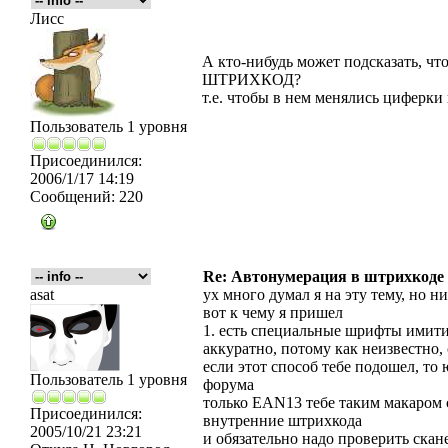
Лисс
А кто-нибудь может подсказать, чт
ШТРИХКОД?
т.е. чтобы в нем менялись циферки 
Пользователь 1 уровня
Присоединился:
2006/1/17 14:19
Сообщений:
220
Re: Автонумерация в штрихкоде
asat
ух много думал я на эту тему, но н
вот к чему я пришел
1. есть специальные шрифты имити
аккуратно, потому как неизвестно,
если этот способ тебе подошел, то
Пользователь 1 уровня
форума
только EAN13 тебе таким макаром с
Присоединился:
внутренние штрихкода
2005/10/21 23:21
и обязательно надо проверить скан