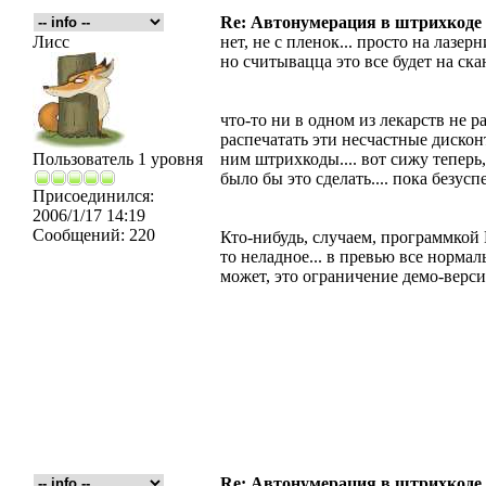
Re: Автонумерация в штрихкоде
Лисс
нет, не с пленок... просто на лазерн
но считывацца это все будет на ск
что-то ни в одном из лекарств не ра
распечатать эти несчастные дискон
Пользователь 1 уровня
ним штрихкоды.... вот сижу тепер
было бы это сделать.... пока безусп
Присоединился:
2006/1/17 14:19
Сообщений:
220
Кто-нибудь, случаем, программкой L
то неладное... в превью все нормальн
может, это ограничение демо-верс
Re: Автонумерация в штрихкоде