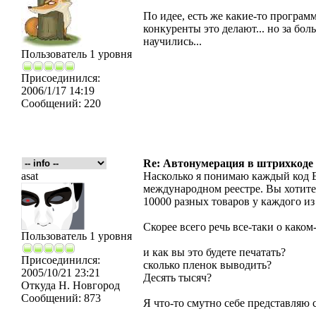
По идее, есть же какие-то программ
конкуренты это делают... но за бол
научились...
Пользователь 1 уровня
Присоединился:
2006/1/17 14:19
Сообщений:
220
Re: Автонумерация в штрихкоде
asat
Насколько я понимаю каждый код 
международном реестре. Вы хотите 
10000 разных товаров у каждого из
Скорее всего речь все-таки о како
Пользователь 1 уровня
и как вы это будете печатать?
Присоединился:
сколько пленок выводить?
2005/10/21 23:21
Десять тысяч?
Откуда
Н. Новгород
Сообщений:
873
Я что-то смутно себе представляю 