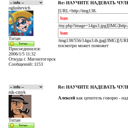
Re: НАУЧИТЕ НАДЕВАТЬ ЧУЛКИ
oglushevich
[URL=http://img138.
ban
/my.php?image=14gu3.jpg][IMG]http:
ban
Титан
/img138/556/14gu3.th.jpg[/IMG][/UR
посмотри может поможет
Присоединился:
2006/1/5 11:32
Откуда
г. Магнитогорск
Сообщений:
1153
Re: НАУЧИТЕ НАДЕВАТЬ ЧУЛКИ
nik-cmyk
Алексей
как ценитель говорю - на
Титан