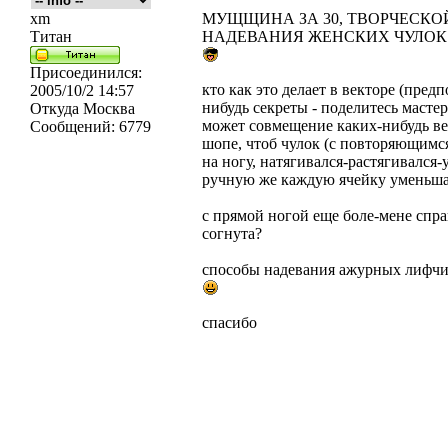
xm
МУЩЩИНА ЗА 30, ТВОРЧЕСКО
Титан
НАДЕВАНИЯ ЖЕНСКИХ ЧУЛОК
Присоединился:
кто как это делает в векторе (пред
2005/10/2 14:57
нибудь секреты - поделитесь мастер
Откуда
Москва
может совмещение каких-нибудь вект
Сообщений:
6779
шопе, чтоб чулок (с повторяющимся
на ногу, натягивался-растягивался-
ручную же каждую ячейку уменьшать
с прямой ногой еще боле-мене справ
согнута?
способы надевания ажурных лифчик
спасибо