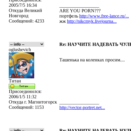
2005/7/5 16:34
_________________
Откуда
Великий
ARE YOU PORN???
Новгород
портфель
http://www.free-lance.ru/...
Сообщений:
4233
жж
http://nikcmyk.livejourna...
Re: НАУЧИТЕ НАДЕВАТЬ ЧУЛКИ
oglushevich
Ташенька на коленках просим....
Титан
Присоединился:
2006/1/5 11:32
Откуда
г. Магнитогорск
_________________
Сообщений:
1153
http://vector-portret.net...
Re: НАУЧИТЕ НАДЕВАТЬ ЧУЛКИ