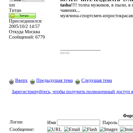
xm
tasha
!!!! толпа мужиков, в пыли, в 
Титан
чаяниях...
мужчина-спортсмен-ипростокрасавч
Присоединился:
2005/10/2 14:57
Откуда
Москва
Сообщений:
6779
_________________
[икс́эм]
Вверх
Предыдущая тема
Следущая тема
Зарегистрируйтесь, чтобы получить полноценный доступ 
Форм
Логин
Имя
Пароль
Сообщение: