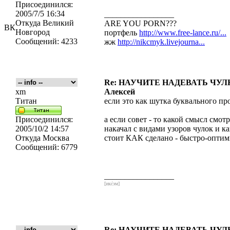
Присоединился:
2005/7/5 16:34
_________________
Откуда
Великий
ARE YOU PORN???
ВК
Новгород
портфель
http://www.free-lance.ru/...
Сообщений:
4233
жж
http://nikcmyk.livejourna...
Re: НАУЧИТЕ НАДЕВАТЬ ЧУЛКИ
xm
Алексей
Титан
если это как шутка буквального пр
Присоединился:
а если совет - то какой смысл смот
2005/10/2 14:57
накачал с видами узоров чулок и к
Откуда
Москва
стоит КАК сделано - быстро-опти
Сообщений:
6779
_________________
[икс́эм]
Re: НАУЧИТЕ НАДЕВАТЬ ЧУЛКИ