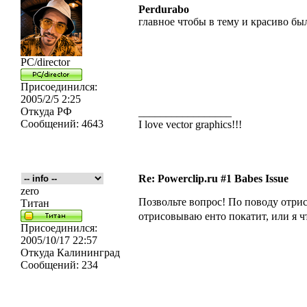
Perdurabo
главное чтобы в тему и красиво был
PC/director
Присоединился:
2005/2/5 2:25
Откуда
РФ
_________________
Сообщений:
4643
I love vector graphics!!!
Re: Powerclip.ru #1 Babes Issue
zero
Позвольте вопрос! По поводу отрис
Титан
отрисовываю енто покатит, или я ч
Присоединился:
2005/10/17 22:57
Откуда
Калининград
Сообщений:
234