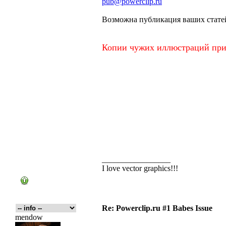
pub@powerclip.ru
Возможна публикация ваших стате
Копии чужих иллюстраций прин
_________________
I love vector graphics!!!
Re: Powerclip.ru #1 Babes Issue
mendow