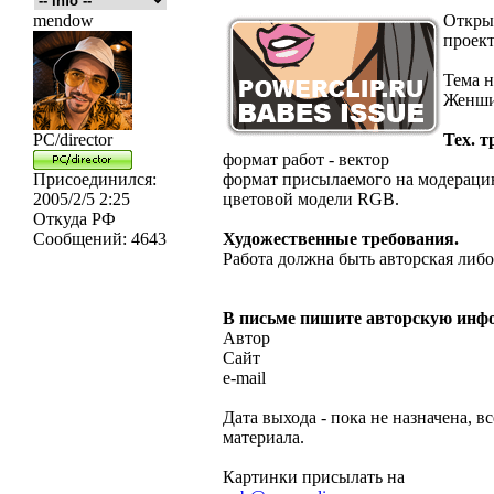
mendow
Открыв
проек
Тема н
Женши
PC/director
Тех. т
формат работ - вектор
Присоединился:
формат присылаемого на модерацию
2005/2/5 2:25
цветовой модели RGB.
Откуда
РФ
Сообщений:
4643
Художественные требования.
Работа должна быть авторская либо
В письме пишите авторскую инф
Автор
Сайт
e-mail
Дата выхода - пока не назначена, в
материала.
Картинки присылать на