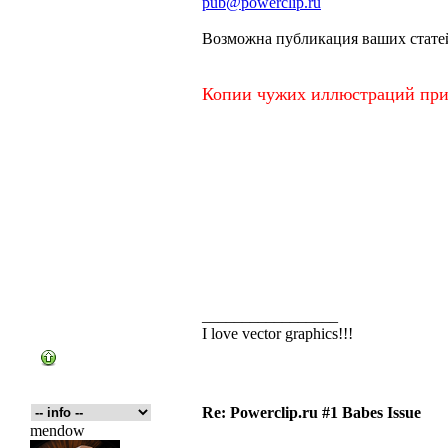
pub@powerclip.ru
Возможна публикация ваших стате
Копии чужих иллюстраций прин
_________________
I love vector graphics!!!
Re: Powerclip.ru #1 Babes Issue
mendow