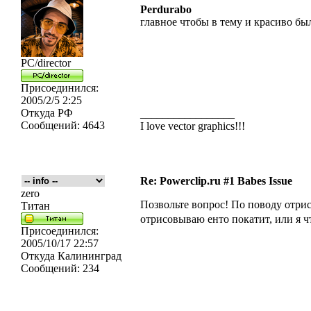
Perdurabo
главное чтобы в тему и красиво был
PC/director
Присоединился:
2005/2/5 2:25
Откуда
РФ
_________________
Сообщений:
4643
I love vector graphics!!!
Re: Powerclip.ru #1 Babes Issue
zero
Позвольте вопрос! По поводу отрис
Титан
отрисовываю енто покатит, или я ч
Присоединился:
2005/10/17 22:57
Откуда
Калининград
Сообщений:
234