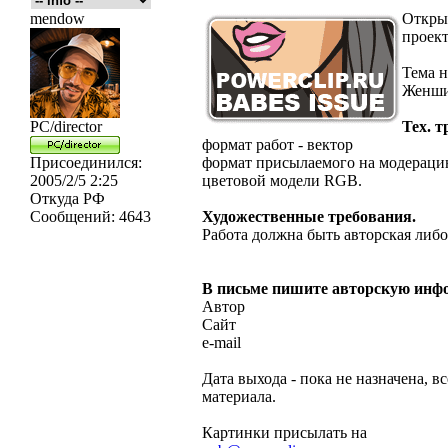
mendow
Открыв
проек
Тема н
Женши
PC/director
Тех. т
формат работ - вектор
Присоединился:
формат присылаемого на модерацию
2005/2/5 2:25
цветовой модели RGB.
Откуда
РФ
Сообщений:
4643
Художественные требования.
Работа должна быть авторская либо
В письме пишите авторскую инф
Автор
Сайт
e-mail
Дата выхода - пока не назначена, в
материала.
Картинки присылать на