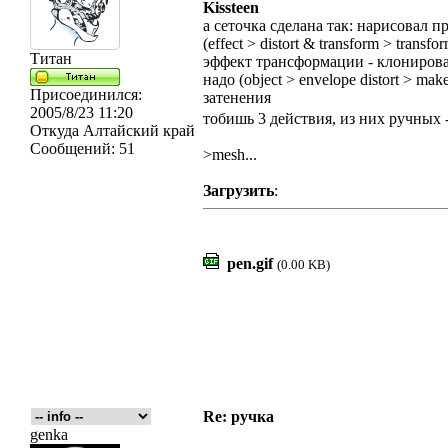
Kissteen
а сеточка сделана так: нарисовал 
(effect > distort & transform > trans
Титан
эффект трансформации - клонирова
надо (object > envelope distort > ma
Присоединился:
затенения
2005/8/23 11:20
тобишь 3 действия, из них ручных 
Откуда
Алтайский край
Сообщений:
51
>mesh...
Загрузить
:
pen.gif
(0.00 KB)
Re: ручка
genka