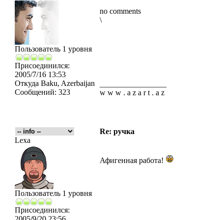
no comments
\
Пользователь 1 уровня
Присоединился:
2005/7/16 13:53
Откуда
Baku, Azerbaijan
_________________
Сообщений:
323
w w w . a z a r t . a z
Re: ручка
Lexa
Афигенная работа!
Пользователь 1 уровня
Присоединился:
2005/9/20 23:56