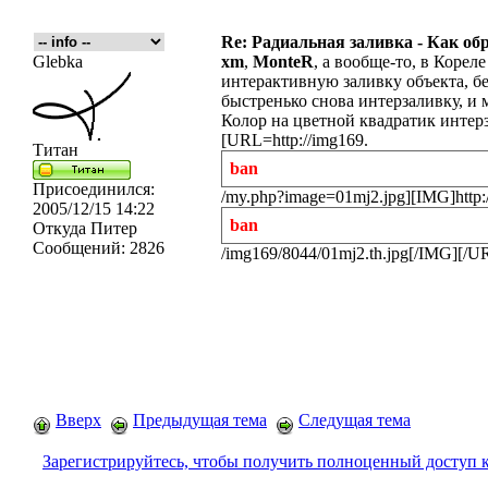
Re: Радиальная заливка - Как об
Glebka
xm
,
MonteR
, а вообще-то, в Корел
интерактивную заливку объекта, б
быстренько снова интерзаливку, и
Колор на цветной квадратик интер
[URL=http://img169.
Титан
ban
Присоединился:
/my.php?image=01mj2.jpg][IMG]http:
2005/12/15 14:22
ban
Откуда
Питер
Сообщений:
2826
/img169/8044/01mj2.th.jpg[/IMG][/U
Вверх
Предыдущая тема
Следущая тема
Зарегистрируйтесь, чтобы получить полноценный доступ 