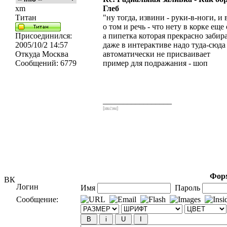
xm
Глеб
Титан
"ну тогда, извини - руки-в-ноги, и
о том и речь - что нету в корке еще
Присоединился:
а пипетка которая прекрасно забира
2005/10/2 14:57
даже в интерактиве надо туда-сюда 
Откуда
Москва
автоматически не присваивает
Сообщений:
6779
пример для подражания - шоп
_________________
[икс́эм]
Форм
ВК
Логин
Имя
Пароль
Сообщение: