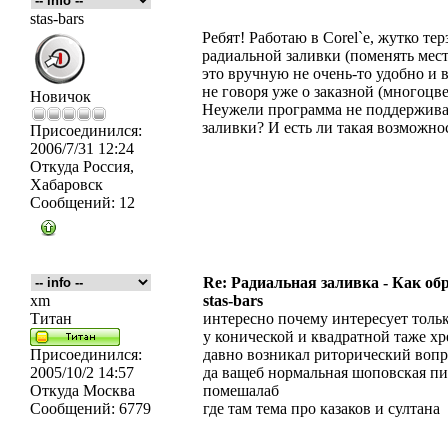
stas-bars
Ребят! Работаю в Corel`e, жутко те
радиальной заливки (поменять мест
это вручную не очень-то удобно и 
не говоря уже о заказной (многоцве
Новичок
Неужели программа не поддерживае
заливки? И есть ли такая возможность
Присоединился:
2006/7/31 12:24
Откуда
Россия,
Хабаровск
Сообщений:
12
Re: Радиальная заливка - Как об
xm
stas-bars
Титан
интересно почему интересует толь
у конической и квадратной таже хр
Присоединился:
давно возникал риторический вопр
2005/10/2 14:57
да ващеб нормальная шоповская пи
Откуда
Москва
помешалаб
Сообщений:
6779
где там тема про казаков и султана