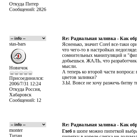
Откуда
Питер
Сообщений:
2826
Re: Радиальная заливка - Как об
stas-bars
Ясненько, значит Corel все-таки ор
что чего-то в настройках недогляд
сомнительных манипуляций и "фигу
добьешься. ЖАЛЬ, что разработчика
мысли.
Новичок
А теперь ко второй части вопроса
цветов заливки?
Присоединился:
З.Ы. Вовсе не хочу разжечь битву 
2006/7/31 12:24
Откуда
Россия,
Хабаровск
Сообщений:
12
Re: Радиальная заливка - Как об
monter
Глеб
в шопе можно пипеткой выбра
Титан
пипетку в кореле слегка не додумал