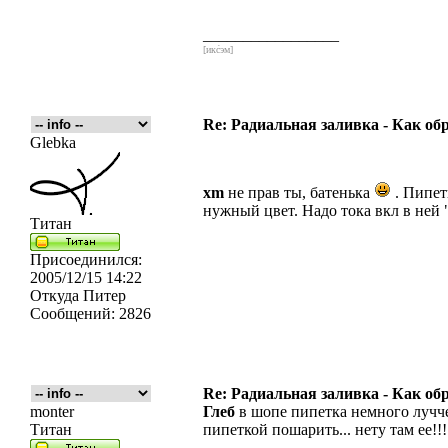
_________________
[икс́эм]
Re: Радиальная заливка - Как об
Glebka
xm
не прав ты, батенька
. Пипет
нужный цвет. Надо тока вкл в ней "
Титан
Присоединился:
2005/12/15 14:22
Откуда
Питер
Сообщений:
2826
Re: Радиальная заливка - Как об
monter
Глеб
в шопе пипетка немного лучче
Титан
пипеткой пошарить... нету там ее!!!