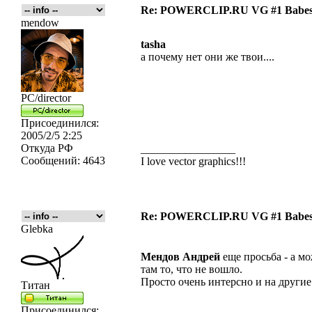
Re: POWERCLIP.RU VG #1 Babes 
mendow
tasha
а почему нет они же твои....
PC/director
Присоединился:
2005/2/5 2:25
Откуда
РФ
_________________
Сообщений:
4643
I love vector graphics!!!
Re: POWERCLIP.RU VG #1 Babes 
Glebka
Мендов Андрей
еще просьба - а м
там то, что не вошло.
Просто очень интерсно и на другие
Титан
Присоединился: