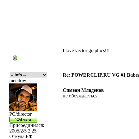
_________________
I love vector graphics!!!
Re: POWERCLIP.RU VG #1 Babes 
mendow
Симеон Младенов
не обсуждаеться.
PC/director
Присоединился:
2005/2/5 2:25
Откуда
РФ
_________________