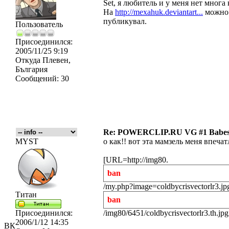
Set, я любитель и у меня нет многа
На
http://mexahuk.deviantart...
можно 
публикувал.
Пользователь
Присоединился:
2005/11/25 9:19
Откуда
Плевен,
България
Сообщений:
30
Re: POWERCLIP.RU VG #1 Babes 
MYST
о как!! вот эта мамзель меня впечат
[URL=http://img80.
ban
/my.php?image=coldbycrisvectorlr3.jp
Титан
ban
Присоединился:
/img80/6451/coldbycrisvectorlr3.th.j
2006/1/12 14:35
ВК