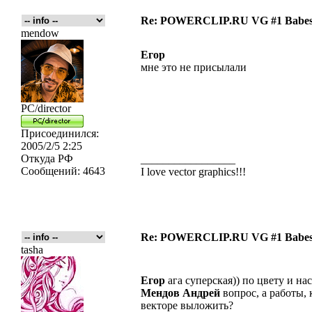
Re: POWERCLIP.RU VG #1 Babes 
mendow
Егор
мне это не присылали
PC/director
Присоединился:
2005/2/5 2:25
Откуда
РФ
_________________
Сообщений:
4643
I love vector graphics!!!
Re: POWERCLIP.RU VG #1 Babes 
tasha
Егор
ага суперская)) по цвету и н
Мендов Андрей
вопрос, а работы,
векторе выложить?