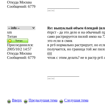
Откуда
Москва
Сообщений:
6779
_________________
[икс́эм]
Re: выпуклый объем блендой (или
xm
ёпрст - да это дело и на обычный 
Титан
само растрируется пилой имхо на 72
это если в смик
Присоединился:
в ргб нормально растрирует, но есл
2005/10/2 14:57
получается, но граница той же пил
Откуда
Москва
((((
Сообщений:
6779
чтож с этим делать? не в растр ргб 
_________________
[икс́эм]
Вверх
Предыдущая тема
Следущая тема