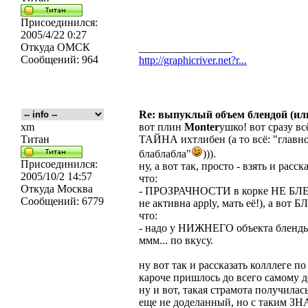
Присоединился:
2005/4/22 0:27
Откуда
ОМСК
_________________
Сообщений:
964
http://graphicriver.net?r...
Re: выпуклый объем блендой (или
xm
вот плин
Monter
ушко! вот сразу вс
Титан
ТАЙНА ихтлибен (а то всё: "главн
блаблабла"
))).
Присоединился:
ну, а вот так, просто - взять и расск
2005/10/2 14:57
что:
Откуда
Москва
- ПРОЗРАЧНОСТИ в корке НЕ БЛЕНД
Сообщений:
6779
не активна apply, мать её!), а в
что:
- надо у НИЖНЕГО объекта бленды п
ммм... по вкусу.
ну вот так и рассказать колллеге по
кароче пришлось до всего самому д
ну и вот, такая страмота получилась
еще не доделанный, но с таким ЗНА