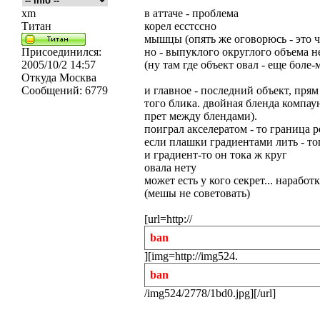
xm
в аттаче - проблема
Титан
корел есстссно
мышцы (опять же оговорюсь - это 
Присоединился:
но - выпуклого округлого объема н
2005/10/2 14:57
(ну там где объект овал - еще боле
Откуда
Москва
Сообщений:
6779
и главное - последний объект, прям
того блика. двойная бленда компау
прет между блендами).
поиграл акселератом - то граница р
если плашки градиентами лить - то
и градиент-то он тока ж круг
овала нету
может есть у кого секрет... наработка
(мешы не советовать)
[url=http://
ban
][img=http://img524.
ban
/img524/2778/1bd0.jpg][/url]