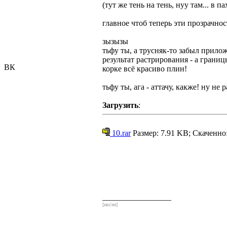
(тут же тень на тень, нуу там... в па
главное чтоб теперь эти прозрачнос
зызызы
тьфу ты, а трусняк-то забыл прилож
результат растрирования - а границ
ВК
корке всё красиво плин!
тьфу ты, ага - аттачу, какже! ну не
Загрузить
:
10.rar
Размер: 7.91 KB; Скаченно
_________________
[икс́эм]