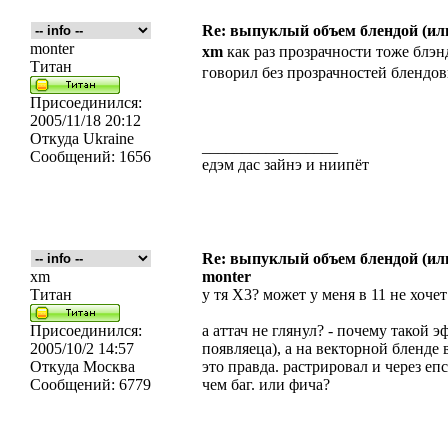
Re: выпуклый объем блендой (или
monter
xm
как раз прозрачности тоже блэнд
Титан
говорил без прозрачностей блендо
Присоединился:
2005/11/18 20:12
Откуда
Ukraine
_________________
Сообщений:
1656
едэм дас зайнэ и ниипёт
Re: выпуклый объем блендой (или
xm
monter
Титан
у тя Х3? может у меня в 11 не хочет
Присоединился:
а аттач не глянул? - почему такой 
2005/10/2 14:57
появляеца), а на векторной бленде 
Откуда
Москва
это правда. растрировал и через епс
Сообщений:
6779
чем баг. или фича?