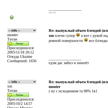
_________________
[икс́эм]
Re: выпуклый объем блендой (или
monter
xm
плечи супер
а вот с рукой на
Титан
ровной поверхности
все блэнды
Присоединился:
2005/11/18 20:12
Откуда
Ukraine
_________________
Сообщений:
1656
едэм дас зайнэ и ниипёт
Re: выпуклый объем блендой (или
xm
monter
Титан
( ну с исходником та 98% 1в1
Присоединился:
2005/10/2 14:57
Откуда
Москва