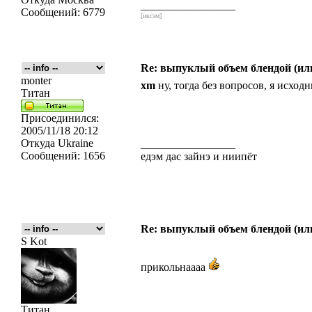
_________________
Сообщений:
6779
[икс́эм]
Re: выпуклый объем блендой (или
monter
xm
ну, тогда без вопросов, я исход
Титан
Присоединился:
2005/11/18 20:12
Откуда
Ukraine
_________________
Сообщений:
1656
едэм дас зайнэ и ниипёт
Re: выпуклый объем блендой (или
S Kot
прикольнаааа
Титан