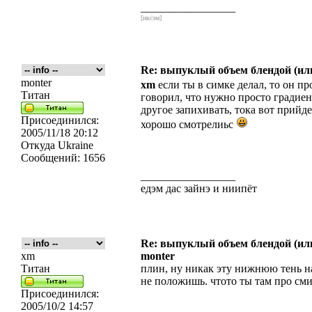
_________________
[икс́эм]
Re: выпуклый объем блендой (или
monter
xm
если ты в симке делал, то он пр
Титан
говорил, что нужно просто градие
другое запихивать, тока вот прийд
Присоединился:
хорошо смотрелиьс
2005/11/18 20:12
Откуда
Ukraine
Сообщений:
1656
_________________
едэм дас зайнэ и ниипёт
Re: выпуклый объем блендой (или
xm
monter
Титан
плин, ну никак эту нижнюю тень н
не положишь. чтото ты там про сми
Присоединился:
2005/10/2 14:57