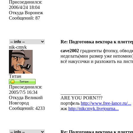
Присоединился:
2006/4/24 18:04
Откуда
Воронеж
Сообщений:
87
Re: Подготовка вектора к плотте
nik-cmyk
cave2002
градиенты фтопку, обводк
неделать(мин размер уже непомню) 
всё накусочки и разложить на листи
Титан
Присоединился:
2005/7/5 16:34
_________________
Откуда
Великий
ARE YOU PORN???
Новгород
портфель
http://www.free-lance.ru/...
Сообщений:
4233
жж
http://nikcmyk.livejourna...
Re: Подготовка вектора к плотте