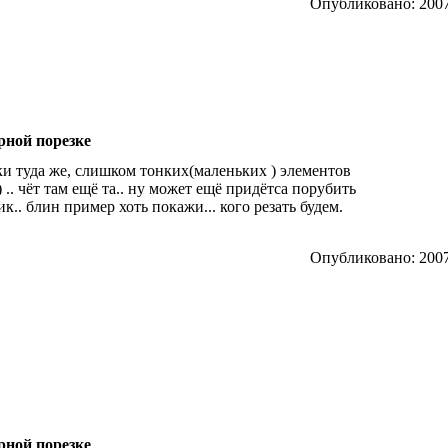
Опубликовано: 2007
рной порезке
и туда же, слишком тонких(маленьких ) элементов
.. чёт там ещё та.. ну может ещё придётса порубить
к.. блин пример хоть покажи... кого резать будем.
Опубликовано: 2007
рной порезке