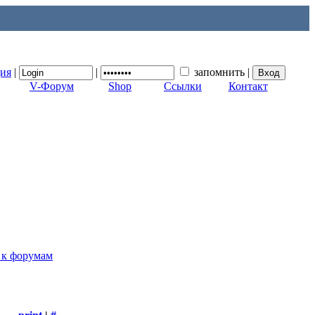
ция
|
|
запомнить
|
V-Форум
Shop
Ссылки
Контакт
 к форумам