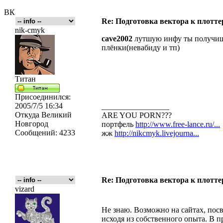
ВК
Re: Подготовка вектора к плотте
nik-cmyk
cave2002
лутшую инфу ты получиш 
плёнки(невабиду и тп)
Титан
Присоединился:
2005/7/5 16:34
_________________
Откуда
Великий
ARE YOU PORN???
Новгород
портфель
http://www.free-lance.ru/...
Сообщений:
4233
жж
http://nikcmyk.livejourna...
Re: Подготовка вектора к плотте
vizard
Не знаю. Возможно на сайтах, пос
исходя из собственного опыта. В п