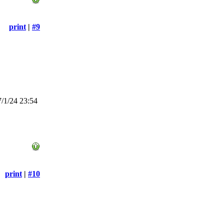
print
|
#9
/1/24 23:54
print
|
#10