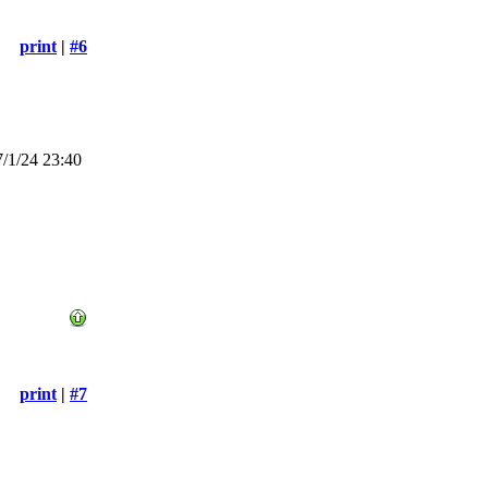
print
|
#6
/1/24 23:40
print
|
#7