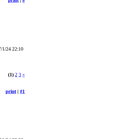
print
|
#
/1/24 22:10
(1)
2
3
»
print
|
#1