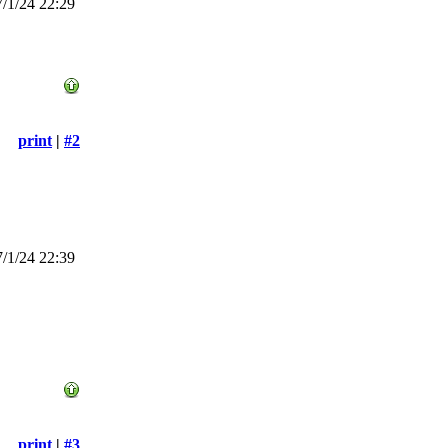
/1/24 22:29
print
|
#2
/1/24 22:39
print
|
#3