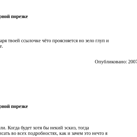
рной порезке
ря твоей ссылочке чёто проясняется но зело глуп и
е.
Опубликовано: 2007
рной порезке
и. Когда будет хотя бы некий эскиз, тогда
исать во всех подробностях, как и зачем это нечто я