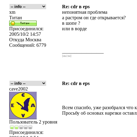
Re: cdr в eps
xm
непонятная проблема
Титан
а растром он где открывается?
в шопе ?
Присоединился:
или в ворде
2005/10/2 14:57
Откуда
Москва
Сообщений:
6779
_________________
[икс́эм]
Re: cdr в eps
cave2002
Всем спасибо, уже разобрался что 
Просьбу об основах нарезки остав
Пользователь 2 уровня
Присоединился: