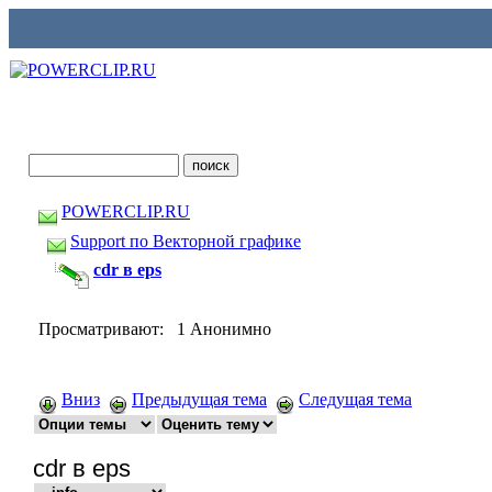
POWERCLIP.RU
Support по Векторной графике
cdr в eps
Просматривают: 1 Анонимно
Вниз
Предыдущая тема
Следущая тема
cdr в eps