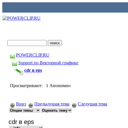
POWERCLIP.RU
Support по Векторной графике
cdr в eps
Просматривают: 1 Анонимно
Вниз
Предыдущая тема
Следущая тема
cdr в eps