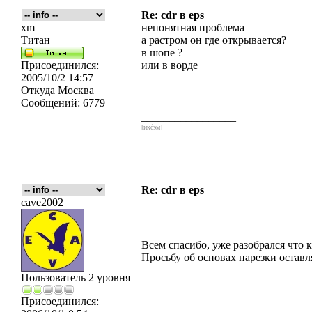
Re: cdr в eps
xm
непонятная проблема
Титан
а растром он где открывается?
в шопе ?
Присоединился:
или в ворде
2005/10/2 14:57
Откуда
Москва
Сообщений:
6779
_________________
[икс́эм]
Re: cdr в eps
cave2002
Всем спасибо, уже разобрался что 
Просьбу об основах нарезки остав
Пользователь 2 уровня
Присоединился: