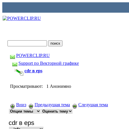
POWERCLIP.RU
Support по Векторной графике
cdr в eps
Просматривают: 1 Анонимно
Вниз
Предыдущая тема
Следущая тема
cdr в eps