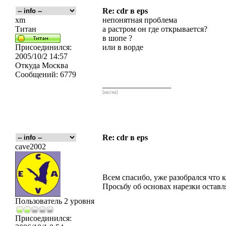
Re: cdr в eps
xm
непонятная проблема
Титан
а растром он где открывается?
в шопе ?
Присоединился:
или в ворде
2005/10/2 14:57
Откуда
Москва
Сообщений:
6779
_________________
[икс́эм]
Re: cdr в eps
cave2002
Всем спасибо, уже разобрался что 
Просьбу об основах нарезки остав
Пользователь 2 уровня
Присоединился: