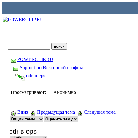
POWERCLIP.RU
Support по Векторной графике
cdr в eps
Просматривают: 1 Анонимно
Вниз
Предыдущая тема
Следущая тема
cdr в eps