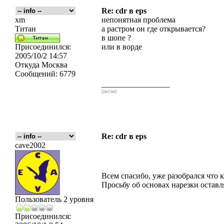
Re: cdr в eps
xm
непонятная проблема
Титан
а растром он где открывается?
в шопе ?
Присоединился:
или в ворде
2005/10/2 14:57
Откуда
Москва
Сообщений:
6779
_________________
[икс́эм]
Re: cdr в eps
cave2002
Всем спасибо, уже разобрался что 
Просьбу об основах нарезки остав
Пользователь 2 уровня
Присоединился: