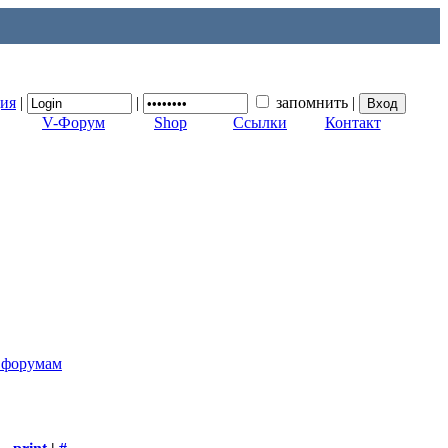
ция
|
|
запомнить
|
V-Форум
Shop
Ссылки
Контакт
к форумам