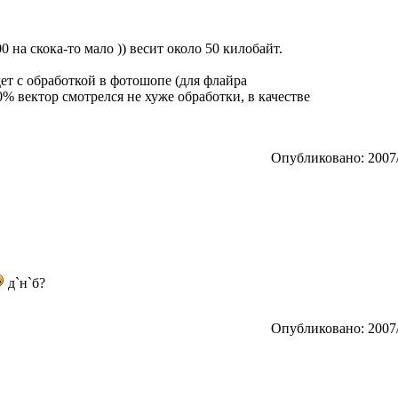
0 на скока-то мало )) весит около 50 килобайт.
ет с обработкой в фотошопе (для флайра
0% вектор смотрелся не хуже обработки, в качестве
Опубликовано: 2007/
д`н`б?
Опубликовано: 2007/