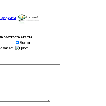
к форумам
а быстрого ответа
Логин