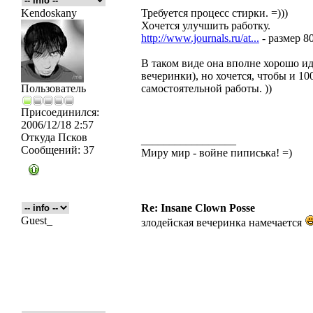
Kendoskany
Требуется процесс стирки. =)))
Хочется улучшить работку.
http://www.journals.ru/at...
- размер 80
В таком виде она вполне хорошо ид
вечеринки), но хочется, чтобы и 10
Пользователь
самостоятельной работы. ))
Присоединился:
2006/12/18 2:57
Откуда
Псков
_________________
Сообщений:
37
Миру мир - войне пиписька! =)
Re: Insane Clown Posse
Guest_
злодейская вечеринка намечается