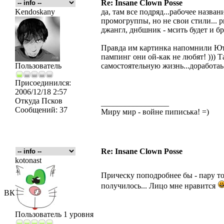
Re: Insane Clown Posse
Kendoskany
да, там все подряд...рабочее назва
промогруппы, но не свои стили... 
джангл, днбшник - мсить будет и бре
Правда им картинка напомнили Юто
пампинг они ой-как не любят! ))) Т
Пользователь
самостоятельную жизнь...доработаь 
Присоединился:
2006/12/18 2:57
Откуда
Псков
_________________
Сообщений:
37
Миру мир - войне пиписька! =)
Re: Insane Clown Posse
kotonast
Прическу поподробнее бы - пару то
получилось... Лицо мне нравится
ВК
Пользователь 1 уровня