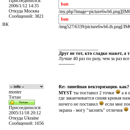
Присоединился:
ban
2006/1/12 14:35
Откуда
Москва
/my.php?image=picture6wb6.png][IMG
Сообщений:
3821
ban
ВК
/img527/6339/picture6wb6.th.png[/I
_________________
Друг не тот, кто сладко мажет, а 
Лучше 40 раз по разу, чем за раз все
-----------
Re: линейная векторизация. как?
monter
MYST
ты поставил 2 точки
а я 
Титан
где заканчивается синяя кривая нах
ничего не поставил
если мне по
Присоединился:
экрана - могу "заснять" отличия
2005/11/18 20:12
Откуда
Ukraine
Сообщений:
1656