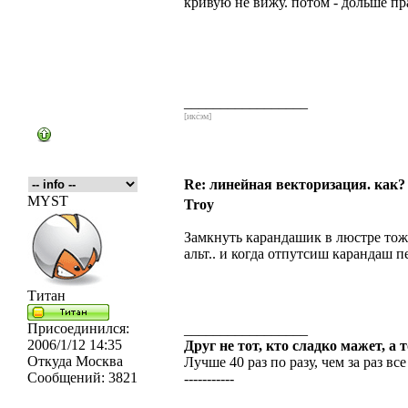
кривую не вижу. потом - дольше пр
_________________
[икс́эм]
Re: линейная векторизация. как?
MYST
Troy
Замкнуть карандашик в люстре тоже
альт.. и когда отпутсиш карандаш 
Титан
Присоединился:
_________________
2006/1/12 14:35
Друг не тот, кто сладко мажет, а 
Откуда
Москва
Лучше 40 раз по разу, чем за раз все
Сообщений:
3821
-----------