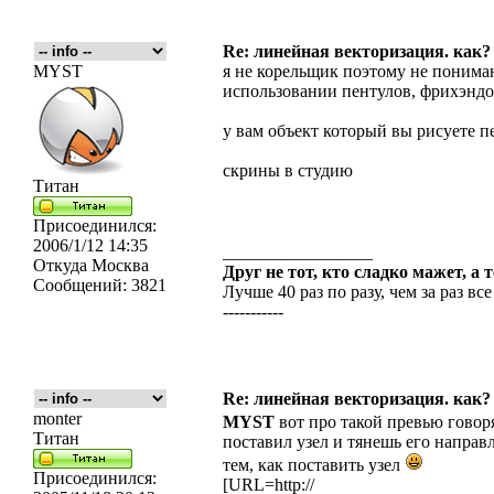
Re: линейная векторизация. как?
MYST
я не корельщик поэтому не понима
использовании пентулов, фрихэндов
у вам объект который вы рисуете п
скрины в студию
Титан
Присоединился:
2006/1/12 14:35
_________________
Откуда
Москва
Друг не тот, кто сладко мажет, а 
Сообщений:
3821
Лучше 40 раз по разу, чем за раз все
-----------
Re: линейная векторизация. как?
monter
MYST
вот про такой превью говор
Титан
поставил узел и тянешь его направ
тем, как поставить узел
Присоединился:
[URL=http://