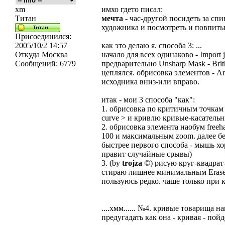
xm
имхо гдето писал:
Титан
мечта
- час-другой посидеть за с
художника и посмотреть и повпитыв
Присоединился:
2005/10/2 14:57
как это делаю я. способа 3: ...
Откуда
Москва
начало для всех одинаково - Import j
Сообщений:
6779
предварительно Unsharp Mask - Brith
цеплялся. обрисовка элементов - Ar
исходника вниз-или вправо.
итак - мои 3 способа "как":
1. обрисовка по критичным точкам п
curve > и кривлю кривые-касатель
2. обрисовка элемента наобум freeh
100 и максимальным zoom. далее бе
быстрее первого способа - мышь х
правит случайные срывы)
3. (by
trojza
©) рисую круг-квадрат
стираю лишнее минимальным Eraser
пользуюсь редко. чаще только при 
....хмм...... №4. кривые товарища н
предугадать как она - кривая - пой