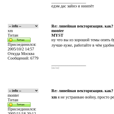
_________________
едэм дас зайнэ и ниипёт
Re: линейная векторизация. как?
xm
monter
Титан
MYST
ну что вы из хорошой темы опять 
Присоединился:
лучше-хуже, работайте в чём удобн
2005/10/2 14:57
Откуда
Москва
Сообщений:
6779
_________________
[икс́эм]
Re: линейная векторизация. как?
monter
xm
я не устраиваю войну, просто р
Титан
Присоединился:
2005/11/18 20:12