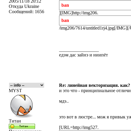
2005/11/18 20:12
ban
Откуда
Ukraine
Сообщений:
1656
][IMG]http://img206.
ban
/img206/7614/untitled1rj4.jpg[/IMG][
_________________
едэм дас зайнэ и ниипёт
Re: линейная векторизация. как?
MYST
и это что - принципиальное отличи
мдэ..
это вот в люстре... мож я привык у
Титан
[URL=http://img527.