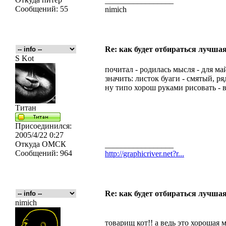
_________________
Сообщений:
55
nimich
Re: как будет отбираться лучша
S Kot
почитал - родилась мысля - для ма
значить: листок буаги - смятый, р
ну типо хорош руками рисовать - вг
Титан
Присоединился:
2005/4/22 0:27
Откуда
ОМСК
_________________
Сообщений:
964
http://graphicriver.net?r...
Re: как будет отбираться лучша
nimich
товарищ кот!! а ведь это хорошая 