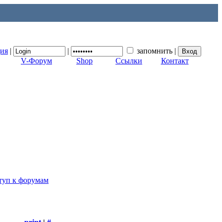
ция
|
|
запомнить
|
V-Форум
Shop
Ссылки
Контакт
туп к форумам