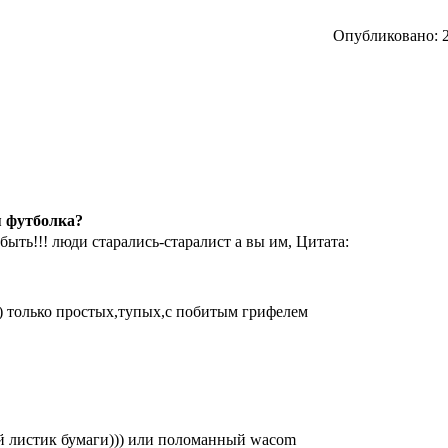
Опубликовано: 2
я футболка?
быть!!! люди старались-старалист а вы им, Цитата:
) только простых,тупых,с побитым грифелем
й листик бумаги))) или поломанный wacom