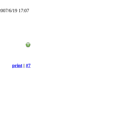
007/6/19 17:07
print
|
#7