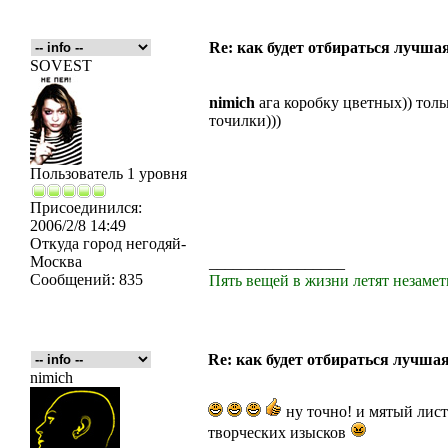
Re: как будет отбираться лучша
SOVEST
nimich
ага коробку цветных)) тол
точилки)))
Пользователь 1 уровня
Присоединился:
2006/2/8 14:49
Откуда
город негодяй-
Москва
_________________
Сообщений:
835
Пять вещей в жизни летят незамет
Re: как будет отбираться лучша
nimich
ну точно! и мятый лис
творческих изысков