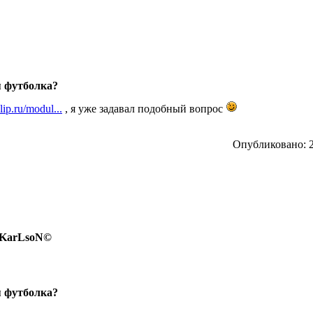
я футболка?
lip.ru/modul...
, я уже задавал подобный вопрос
Опубликовано: 2
- KarLsoN©
я футболка?