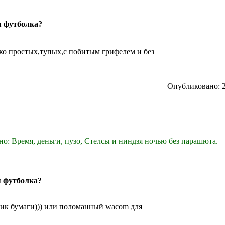
я футболка?
ько простых,тупых,с побитым грифелем и без
Опубликовано: 2
но: Время, деньги, пузо, Стелсы и ниндзя ночью без парашюта.
я футболка?
тик бумаги))) или поломанный wacom для