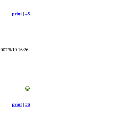
print
|
#5
007/6/19 16:26
print
|
#6