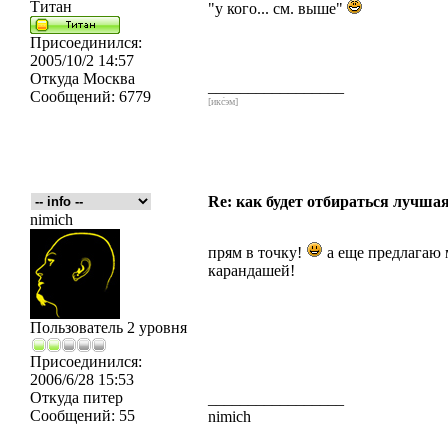
Титан
"у кого... см. выше"
Присоединился:
2005/10/2 14:57
Откуда
Москва
_________________
Сообщений:
6779
[икс́эм]
Re: как будет отбираться лучша
nimich
прям в точку!
а еще предлагаю 
карандашей!
Пользователь 2 уровня
Присоединился:
2006/6/28 15:53
Откуда
питер
_________________
Сообщений:
55
nimich