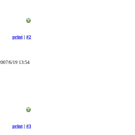
print
|
#2
007/6/19 13:54
print
|
#3