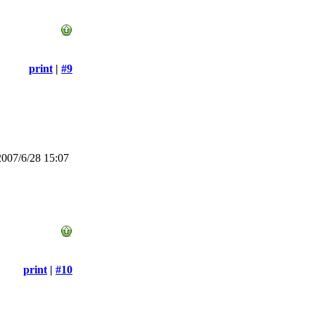
print
|
#9
007/6/28 15:07
print
|
#10