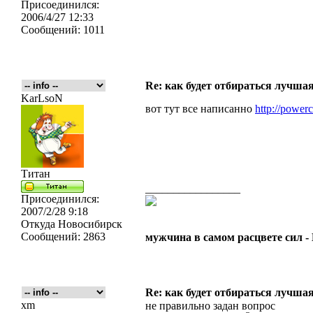
Присоединился:
2006/4/27 12:33
Сообщений:
1011
Re: как будет отбираться лучша
KarLsoN
вот тут все написанно
http://powerc
Титан
_________________
Присоединился:
2007/2/28 9:18
Откуда
Новосибирск
Сообщений:
2863
мужчина в самом расцвете сил 
Re: как будет отбираться лучша
xm
не правильно задан вопрос