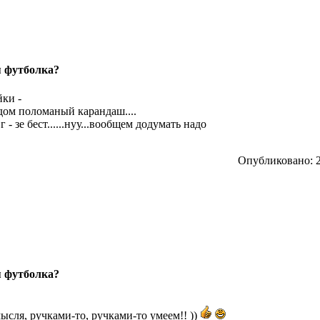
я футболка?
йки -
ядом поломаный карандаш....
 - зе бест......нуу...вообщем додумать надо
Опубликовано: 2
я футболка?
мысля, ручками-то, ручками-то умеем!! ))