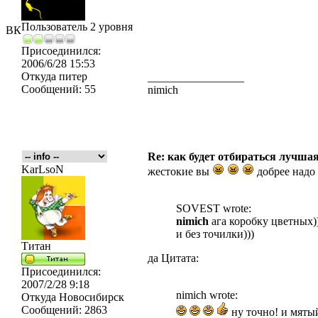
Пользователь 2 уровня
ВК
Присоединился:
2006/6/28 15:53
Откуда
питер
_________________
Сообщений:
55
nimich
Re: как будет отбираться лучша
KarLsoN
жестокие вы
добрее надо 
SOVEST wrote:
nimich
ага коробку цветных)
и без точилки)))
Титан
да Цитата:
Присоединился:
2007/2/28 9:18
nimich wrote:
Откуда
Новосибирск
Сообщений:
2863
ну точно! и мяты