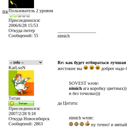
Пользователь 2 уровня
ВК
Присоединился:
2006/6/28 15:53
Откуда
питер
_________________
Сообщений:
55
nimich
Re: как будет отбираться лучшая
KarLsoN
жестокие вы
добрее надо б
SOVEST wrote:
nimich
ага коробку цветных)
и без точилки)))
Титан
да Цитата:
Присоединился:
2007/2/28 9:18
nimich wrote:
Откуда
Новосибирск
Сообщений:
2863
ну точно! и мятый