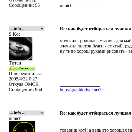
_________________
Сообщений:
55
nimich
Re: как будет отбираться лучшая
S Kot
почитал - родилась мысля - для май
значить: листок буаги - смятый, ря
ну типо хорош руками рисовать - вг 
Титан
Присоединился:
2005/4/22 0:27
Откуда
ОМСК
_________________
Сообщений:
964
http://graphicriver.net?r...
Re: как будет отбираться лучшая
nimich
товарищ кот!! а ведь это хорошая м