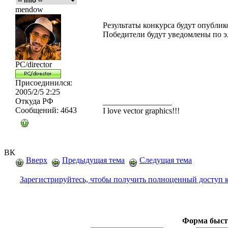
mendow
Результаты конкурса будут опублик
Победители будут уведомлены по э
PC/director
Присоединился:
2005/2/5 2:25
Откуда
РФ
_________________
Сообщений:
4643
I love vector graphics!!!
ВК
Вверх
Предыдущая тема
Следущая тема
Зарегистрируйтесь, чтобы получить полноценный доступ 
Форма быст