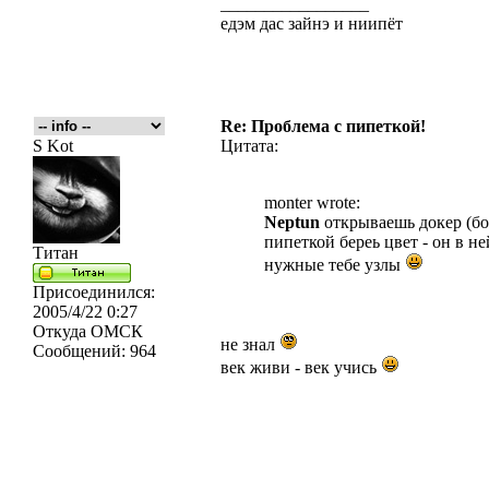
_________________
едэм дас зайнэ и ниипёт
Re: Проблема с пипеткой!
S Kot
Цитата:
monter wrote:
Neptun
открываешь докер (бок
пипеткой береь цвет - он в н
Титан
нужные тебе узлы
Присоединился:
2005/4/22 0:27
Откуда
ОМСК
не знал
Сообщений:
964
век живи - век учись