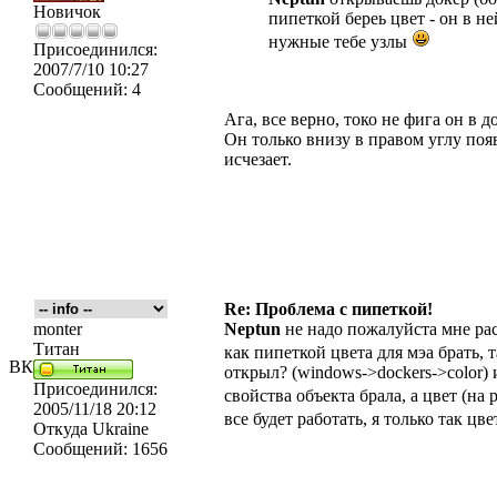
Новичок
пипеткой береь цвет - он в н
нужные тебе узлы
Присоединился:
2007/7/10 10:27
Сообщений:
4
Ага, все верно, токо не фига он в д
Он только внизу в правом углу поя
исчезает.
Re: Проблема с пипеткой!
monter
Neptun
не надо пожалуйста мне рас
Титан
как пипеткой цвета для мэа брать, т
ВК
открыл? (windows->dockers->color) 
Присоединился:
свойства объекта брала, а цвет (на 
2005/11/18 20:12
все будет работать, я только так цв
Откуда
Ukraine
Сообщений:
1656