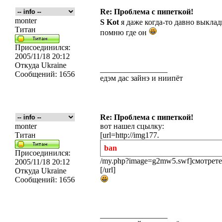
Re: Проблема с пипеткой!
monter
S Kot
я даже когда-то давно выкла
Титан
помню где он
Присоединился:
2005/11/18 20:12
Откуда
Ukraine
_________________
Сообщений:
1656
едэм дас зайнэ и ниипёт
Re: Проблема с пипеткой!
monter
вот нашел сцылку:
Титан
[url=http://img177.
ban
Присоединился:
/my.php?image=g2mw5.swf]
смотрете
2005/11/18 20:12
[/url]
Откуда
Ukraine
Сообщений:
1656
_________________