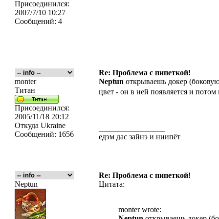
Присоединился:
2007/7/10 10:27
Сообщений:
4
Re: Проблема с пипеткой!
monter
Neptun
открываешь докер (боковую 
Титан
цвет - он в ней появляется и пото
Присоединился:
2005/11/18 20:12
Откуда
Ukraine
_________________
Сообщений:
1656
едэм дас зайнэ и ниипёт
Re: Проблема с пипеткой!
Neptun
Цитата:
monter wrote:
Neptun
открываешь докер (бок