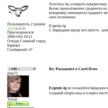
Хотелось бы ускорить перерисовку 
Косяк приналожении градиента на 
(например уменьшить) градиент ме
свое положение.
Пользователь 2 уровня
Evgeniy-tg
С баркодами вроде все просто - past
Присоединился:
2006/10/4 16:21
Откуда
Славный город
Барнаул
Сообщений:
47
Re: Раскажите о Corel Draw
irina72
Evgeniy-tg
не пользуйся баркодом н
создавай штрих-код и в корел пасте 
Титан
Присоединился: