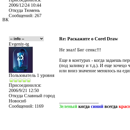
2006/12/24 10:44
Откуда
Тюмень
Сообщений:
267
ВК
Re: Раскажите о Corel Draw
Evgeniy-tg
Не знал! Биг сенкс!!!
Еще в контурах - когда задаешь пе
(под заливку и т.д.). И еще хочец
или вниз значение менялось на еди
Пользователь 1 уровня
Присоединился:
2006/9/21 12:50
Откуда
Славный город
Новосиб
_________________
Сообщений:
1169
Зеленый
когда
синий
всегда
крас