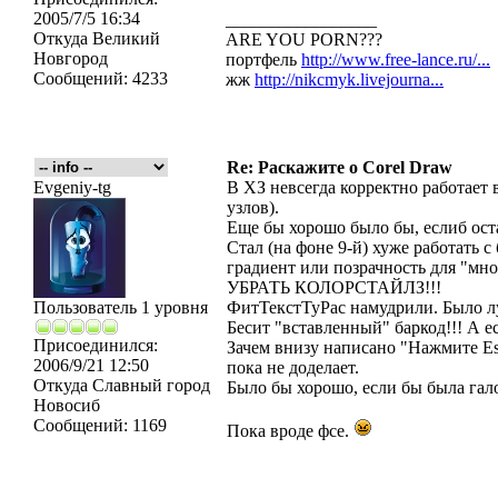
2005/7/5 16:34
_________________
Откуда
Великий
ARE YOU PORN???
Новгород
портфель
http://www.free-lance.ru/...
Сообщений:
4233
жж
http://nikcmyk.livejourna...
Re: Раскажите о Corel Draw
Evgeniy-tg
В ХЗ невсегда корректно работает
узлов).
Еще бы хорошо было бы, еслиб ост
Стал (на фоне 9-й) хуже работать
градиент или позрачность для "мно
УБРАТЬ КОЛОРСТАЙЛЗ!!!
Пользователь 1 уровня
ФитТекстТуРас намудрили. Было луч
Бесит "вставленный" баркод!!! А 
Присоединился:
Зачем внизу написано "Нажмите Еs
2006/9/21 12:50
пока не доделает.
Откуда
Славный город
Было бы хорошо, если бы была гало
Новосиб
Сообщений:
1169
Пока вроде фсе.