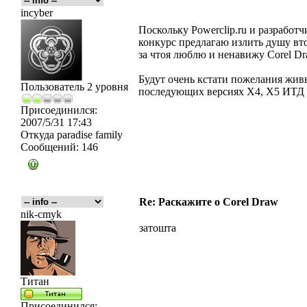
incyber
Поскольку Powerclip.ru и разработ
конкурс предлагаю излить душу в
за чтоя люблю и ненавижу Corel Dr
Будут очень кстати пожелания жи
Пользователь 2 уровня
последующих версиях X4, X5 ИТД
Присоединился:
2007/5/31 17:43
Откуда
paradise family
Сообщений:
146
Re: Раскажите о Corel Draw
nik-cmyk
затошта
Титан
Присоединился: