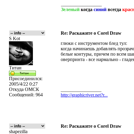
_________________
Зеленый
когда
синий
всегда
крас
Re: Раскажите о Corel Draw
S Kot
глюки с инструментом блед тул:
когда начинаешь добавлять прозрач
белые контуры, причем по всем шаг
оверпринта - все нармально - гладень
Титан
Присоединился:
2005/4/22 0:27
Откуда
ОМСК
_________________
Сообщений:
964
http://graphicriver.net?r...
Re: Раскажите о Corel Draw
shapezilla