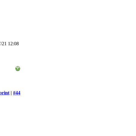
/21 12:08
print
|
#44