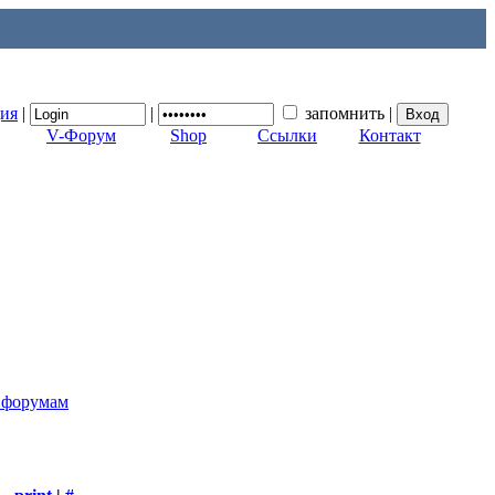
ция
|
|
запомнить
|
V-Форум
Shop
Ссылки
Контакт
к форумам