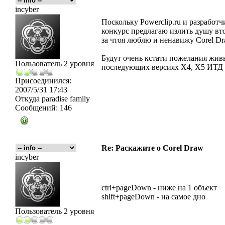
incyber
Поскольку Powerclip.ru и разработ
конкурс предлагаю излить душу в
за чтоя люблю и ненавижу Corel Dr
Будут очень кстати пожелания жи
Пользователь 2 уровня
последующих версиях X4, X5 ИТД
Присоединился:
2007/5/31 17:43
Откуда
paradise family
Сообщений:
146
Re: Раскажите о Corel Draw
incyber
ctrl+pageDown - ниже на 1 объект
shift+pageDown - на самое дно
Пользователь 2 уровня