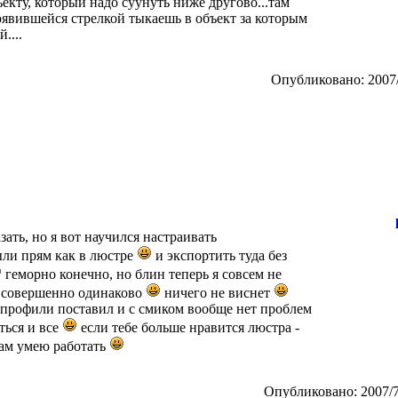
ъекту, который надо суунуть ниже другово...там
оявившейся стрелкой тыкаешь в объект за которым
....
Опубликовано: 2007/
зать, но я вот научился настраивать
ыли прям как в люстре
и экспортить туда без
геморно конечно, но блин теперь я совсем не
 совершенно одинаково
ничего не виснет
е профили поставил и с смиком вообще нет проблем
ться и все
если тебе больше нравится люстра -
 там умею работать
Опубликовано: 2007/7