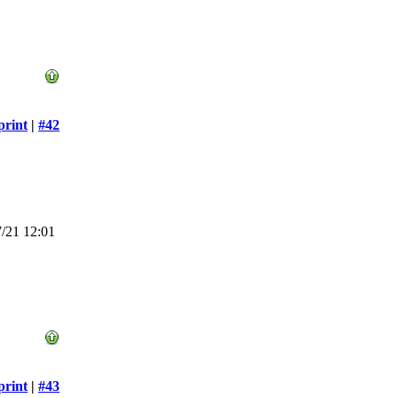
print
|
#42
/21 12:01
print
|
#43