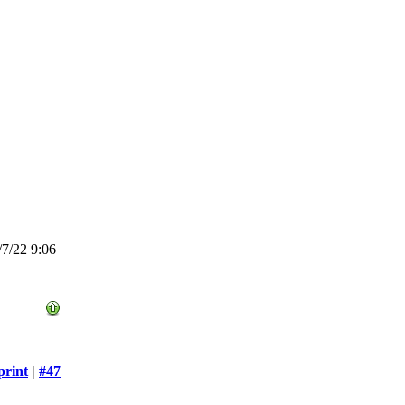
7/22 9:06
print
|
#47