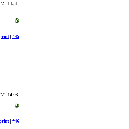
/21 13:31
print
|
#45
/21 14:08
print
|
#46