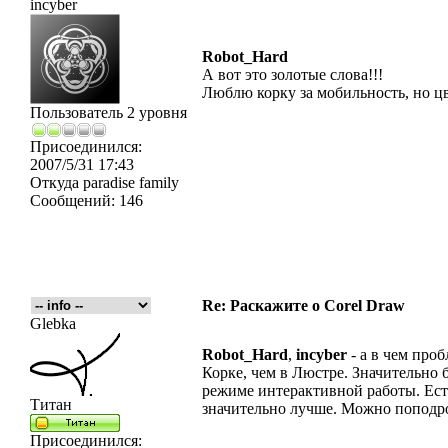
incyber
Robot_Hard
А вот это золотые слова!!!
Люблю корку за мобильность, но цве
Пользователь 2 уровня
Присоединился:
2007/5/31 17:43
Откуда
paradise family
Сообщений:
146
Re: Раскажите о Corel Draw
Glebka
Robot_Hard
,
incyber
- а в чем проб
Корке, чем в Люстре. Значительно 
режиме интерактивной работы. Ест
Титан
значительно лучше. Можно поподр
Присоединился: