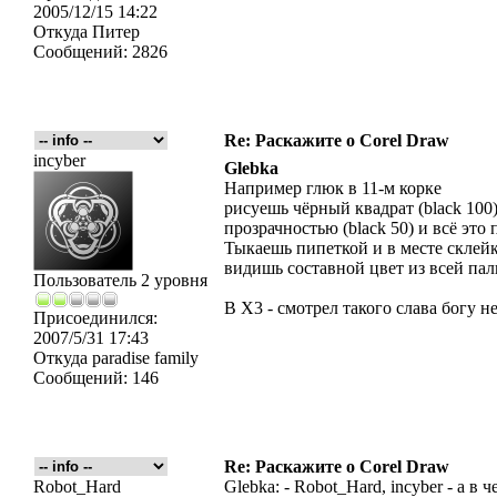
2005/12/15 14:22
Откуда
Питер
Сообщений:
2826
Re: Раскажите о Corel Draw
incyber
Glebka
Например глюк в 11-м корке
рисуешь чёрный квадрат (black 100
прозрачностью (black 50) и всё это
Тыкаешь пипеткой и в месте склей
видишь соcтавной цвет из всей п
Пользователь 2 уровня
В X3 - смотрел такого слава богу н
Присоединился:
2007/5/31 17:43
Откуда
paradise family
Сообщений:
146
Re: Раскажите о Corel Draw
Robot_Hard
Glebka: - Robot_Hard, incyber - а в 