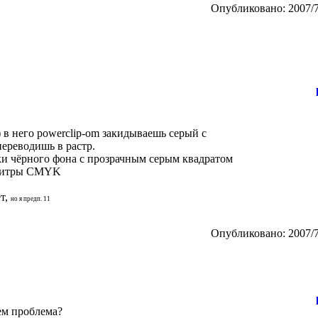
Опубликовано: 2007/7
) в него powerclip-om закидываешь серый с
 переводишь в растр.
ки чёрного фона с прозрачным серым квадратом
алитры CMYK
ет,
но я предп. 11
Опубликовано: 2007/7
чем проблема?