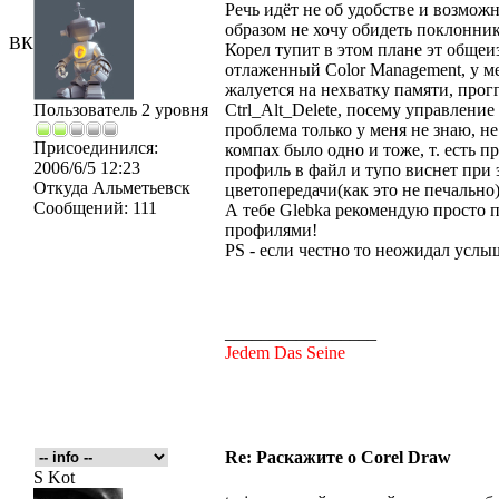
Речь идёт не об удобстве и возмож
образом не хочу обидеть поклонник
ВК
Корел тупит в этом плане эт общеиз
отлаженный Color Management, у м
жалуется на нехватку памяти, прогг
Пользователь 2 уровня
Ctrl_Alt_Delete, посему управлени
проблема только у меня не знаю, не
Присоединился:
компах было одно и тоже, т. есть п
2006/6/5 12:23
профиль в файл и тупо виснет при 
Откуда
Альметьевск
цветопередачи(как это не печально)
Сообщений:
111
А тебе Glebka рекомендую просто 
профилями!
PS - если честно то неожидал услыш
_________________
Jedem Das Seine
Re: Раскажите о Corel Draw
S Kot