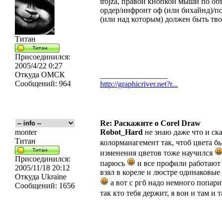
trojza, правой кнопкой мыши по об
ордер/инфронт оф (или бихайнд)/п
(или над которым) должен быть твой
Титан
Присоединился:
2005/4/22 0:27
Откуда
ОМСК
_________________
Сообщений:
964
http://graphicriver.net?r...
Re: Раскажите о Corel Draw
monter
Robot_Hard
не знаю даже что и ска
Титан
колорманагемент так, чтоб цвета б
изменения цветов тоже научился
Присоединился:
парюсь
и все профили работают
2005/11/18 20:12
взял в кореле и люстре одинаковы
Откуда
Ukraine
а вот с ргб надо немного попари
Сообщений:
1656
так кто тебя держит, я вон и там и