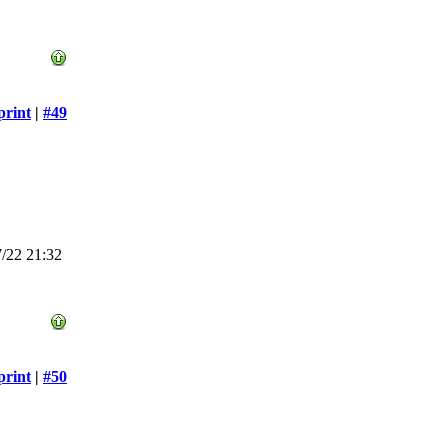
print
|
#49
/22 21:32
print
|
#50