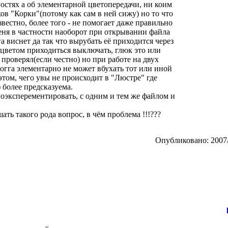
ностях а об элементарной цветопередачи, ни коим
ов "Корки"(потому как сам в ней сижу) но то что
вестно, более того - не помогает даже правильно
еня в частности наоборот при открывании файла
а виснет да так что вырубать её приходится через
е цветом приходиться выключать, глюк это или
 проверял(если честно) но при работе на двух
рогга элементарно не может вбухать тот или иной
этом, чего увы не происходит в "Люстре" где
 более предсказуема.
поэксперементировать, с одним и тем же файлом и
ать такого рода вопрос, в чём проблема !!!???
Опубликовано: 2007/