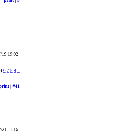
print
|
#
/19 19:02
5)
6
7
8
9
»
print
|
#41
/21 11:16