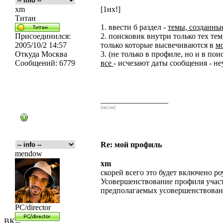
xm
[1нх!]
Титан
1. ввести б раздел -
темы, созданны
Присоединился:
2. поисковик внутри только тех тем
2005/10/2 14:57
только которые высвечиваются в
м
Откуда
Москва
3. (не только в профиле, но и в по
Сообщений:
6779
все
- исчезают даты сообщения - н
_________________
[икс́эм]
Re: мой профиль
mendow
xm
скорей всего это будет включено ро
Усовершенствование профиля участ
предполагаемых усовершенствован
PC/director
ВК