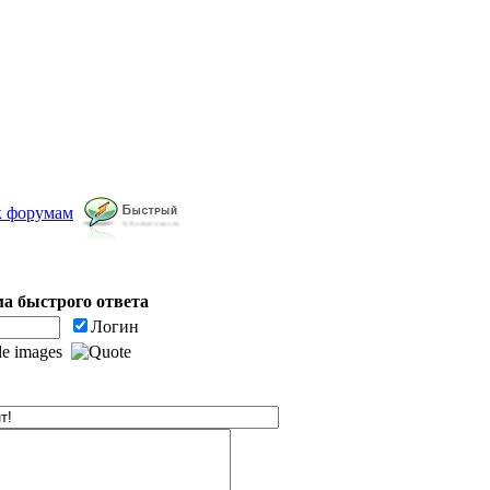
к форумам
а быстрого ответа
Логин