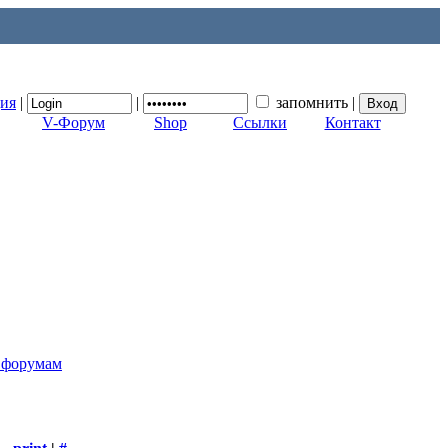
ция
|
|
запомнить
|
V-Форум
Shop
Ссылки
Контакт
к форумам