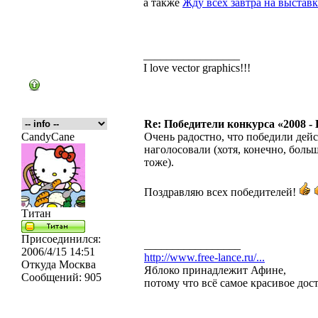
а также
Жду всех завтра на выставк
_________________
I love vector graphics!!!
Re: Победители конкурса «2008 -
CandyCane
Очень радостно, что победили дейс
наголосовали (хотя, конечно, боль
тоже).
Поздравляю всех победителей!
Титан
Присоединился:
_________________
2006/4/15 14:51
http://www.free-lance.ru/...
Откуда
Москва
Яблоко принадлежит Афине,
Сообщений:
905
потому что всё самое красивое дос