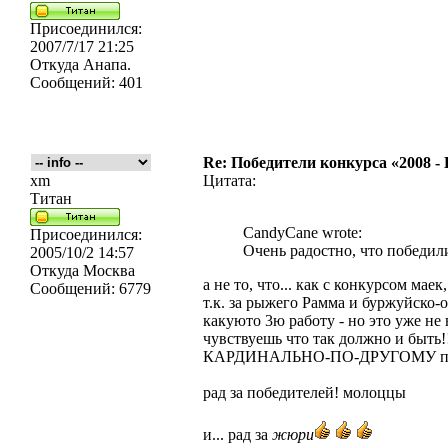
Присоединился:
2007/7/17 21:25
Откуда
Анапа.
Сообщений:
401
Re: Победители конкурса «2008 -
xm
Цитата:
Титан
CandyCane wrote:
Присоединился:
Очень радостно, что победил
2005/10/2 14:57
Откуда
Москва
а не то, что... как с конкурсом маек
Сообщений:
6779
т.к. за рыжего Рамма и буржуйско-о
какуюто 3ю работу - но это уже не 
чувствуешь что так должно и быть!!
КАРДИНАЛЬНО-ПО-ДРУГОМУ про
рад за победителей! молоццы
и... рад за
жюри