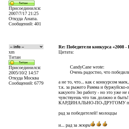
Присоединился:
2007/7/17 21:25
Откуда
Анапа.
Сообщений:
401
Re: Победители конкурса «2008 -
xm
Цитата:
Титан
CandyCane wrote:
Присоединился:
Очень радостно, что победил
2005/10/2 14:57
Откуда
Москва
а не то, что... как с конкурсом маек
Сообщений:
6779
т.к. за рыжего Рамма и буржуйско-о
какуюто 3ю работу - но это уже не 
чувствуешь что так должно и быть!!
КАРДИНАЛЬНО-ПО-ДРУГОМУ про
рад за победителей! молоццы
и... рад за
жюри