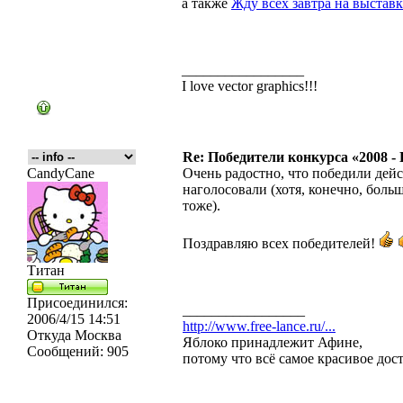
а также
Жду всех завтра на выставк
_________________
I love vector graphics!!!
Re: Победители конкурса «2008 -
CandyCane
Очень радостно, что победили дейс
наголосовали (хотя, конечно, боль
тоже).
Поздравляю всех победителей!
Титан
Присоединился:
_________________
2006/4/15 14:51
http://www.free-lance.ru/...
Откуда
Москва
Яблоко принадлежит Афине,
Сообщений:
905
потому что всё самое красивое дос