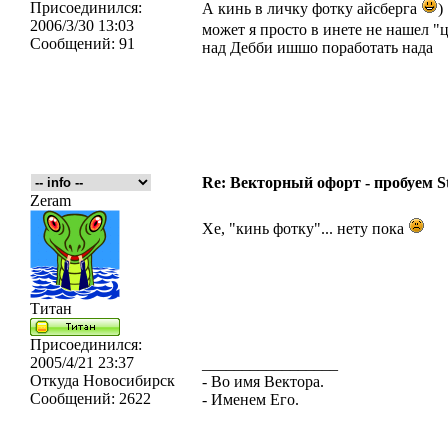
Присоединился:
А кинь в личку фотку айсберга
)
2006/3/30 13:03
может я просто в инете не нашел 
Сообщений:
91
над Дебби ишшо поработать нада
Re: Векторный офорт - пробуем S
Zeram
Хе, "кинь фотку"... нету пока
Титан
Присоединился:
2005/4/21 23:37
_________________
Откуда
Новосибирск
- Во имя Вектора.
Сообщений:
2622
- Именем Его.