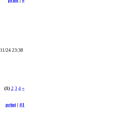
print
|
#
11/24 23:38
(1)
2
3
4
»
print
|
#1