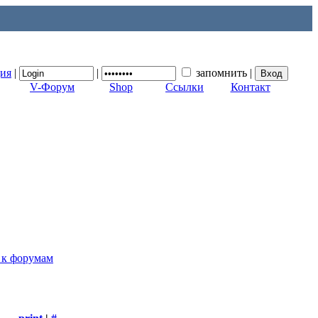
ция
|
|
запомнить
|
V-Форум
Shop
Ссылки
Контакт
 к форумам