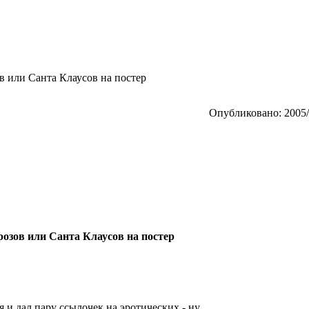
 или Санта Клаусов на постер
Опубликовано: 2005/
розов или Санта Клаусов на постер
я и дал пару ссылочек на эротических - ну