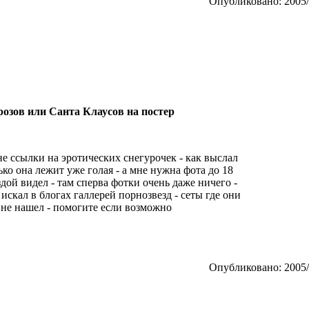
Опубликовано: 2005/
розов или Санта Клаусов на постер
мне ссылки на эротических снегурочек - как выслал
ько она лежит уже голая - а мне нужна фота до 18
ездой видел - там сперва фотки очень даже ничего -
 искал в блогах галлерей порнозвезд - сеты где они
 не нашел - помогите если возможно
Опубликовано: 2005/