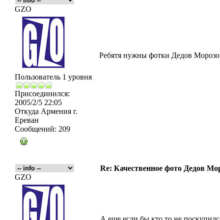
GZO
Ребятя нужны фотки Дедов Морозов
Пользователь 1 уровня
Присоединился:
2005/2/5 22:05
Откуда
Армения г.
Ереван
Сообщений:
209
Re: Качественное фото Дедов Мо
GZO
А еще если бы кто то не поскупилс