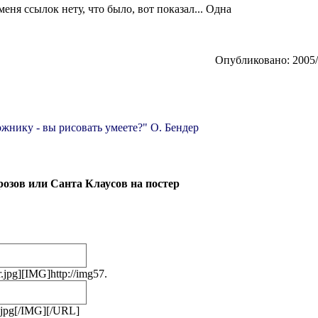
меня ссылок нету, что было, вот показал... Одна
Опубликовано: 2005/
жнику - вы рисовать умеете?" О. Бендер
розов или Санта Клаусов на постер
jpg][IMG]http://img57.
.jpg[/IMG][/URL]