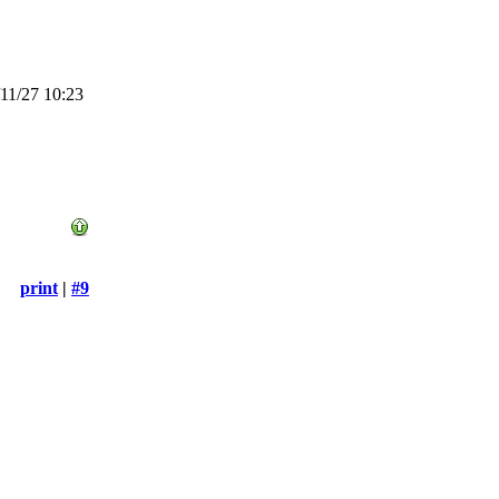
11/27 10:23
print
|
#9