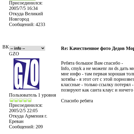
Присоединился:
2005/7/5 16:34
Откуда
Великий
Новгород
Сообщений:
4233
ВК
Re: Качественное фото Дедов Мо
GZO
Ребята большое Вам спасибо -
Info, cmyk а не можеnr ли ds дать 
мне инфо - там первая хорошая тол
хотябы - я этот сет с этой порнозв
классные - только ссылку потерял -
позируют как санта клаус и ничего
Пользователь 1 уровня
Спасибо ребята
Присоединился:
2005/2/5 22:05
Откуда
Армения г.
Ереван
Сообщений:
209