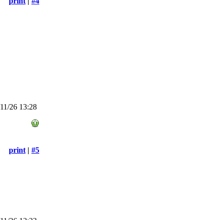
print
|
#4
11/26 13:28
print
|
#5