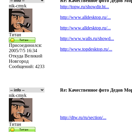
Re: Качественное фото Дедов Мо
nik-cmyk
http://topw.ru/showdir.ht...
http://www.alldesktop.ru/...
http://www.alldesktop.ru/...
Титан
http://www.walls.ru/showd...
Присоединился:
http://www.topdesktop.ru/...
2005/7/5 16:34
Откуда
Великий
Новгород
Сообщений:
4233
Re: Качественное фото Дедов Мо
nik-cmyk
http://dtw.ru/ru/section/...
Титан