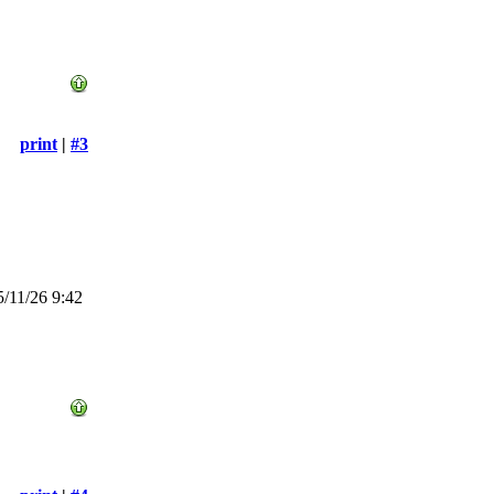
print
|
#3
/11/26 9:42