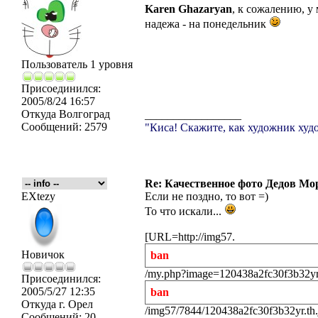
Karen Ghazaryan
, к сожалению, у 
надежа - на понедельник
Пользователь 1 уровня
Присоединился:
2005/8/24 16:57
Откуда
Волгоград
_________________
Сообщений:
2579
"Киса! Скажите, как художник худо
Re: Качественное фото Дедов Мо
EXtezy
Если не поздно, то вот =)
То что искали...
[URL=http://img57.
Новичок
ban
/my.php?image=120438a2fc30f3b32yr.
Присоединился:
2005/5/27 12:35
ban
Откуда
г. Орел
/img57/7844/120438a2fc30f3b32yr.th
Сообщений:
20