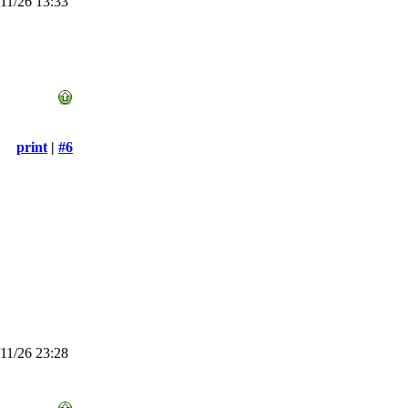
11/26 13:33
print
|
#6
11/26 23:28