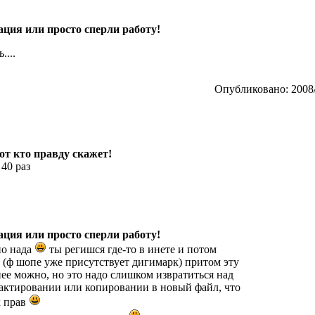
ция или просто сперли работу!
....
Опубликовано: 2008/
тот кто правду скажет!
 40 раз
ция или просто сперли работу!
но нада
ты регишся где-то в инете и потом
(ф шопе уже присутствует дигимарк) притом эту
нее можно, но это надо слишком извратиться над
дактировании или копировании в новый файл, что
х прав