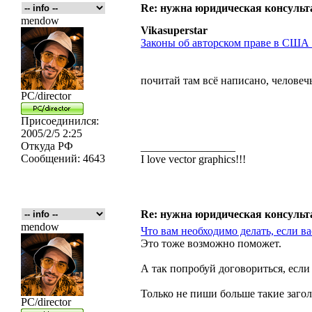
Re: нужна юридическая консульта
mendow
Vikasuperstar
Законы об авторском праве в США
почитай там всё написано, человеч
PC/director
Присоединился:
2005/2/5 2:25
Откуда
РФ
_________________
Сообщений:
4643
I love vector graphics!!!
Re: нужна юридическая консульта
mendow
Что вам необходимо делать, если в
Это тоже возможно поможет.
А так попробуй договориться, если н
Только не пиши больше такие загол
PC/director