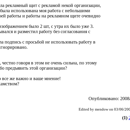
ела рекламный щит с рекламой некой организации,
 была использована моя работа с небольшими
моей работы и работы на рекламном щите очевидно
зображением было 2 шт, с утра их было уже 3.
вался и разместил работу без согласования с
а подпись с просьбой не использовать работу в
игнорировано.
 честно говоря в этом не очень сильна, по этому
ибо предъявить этой организации?
о все же важно и ваше мнение!
хамством?
Опубликовано: 2008/
Edited by mendow on 03/06/20
(1)