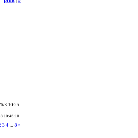
print
|
#
6/3 10:25
08 10:46:10
2
3
4
...
8
»