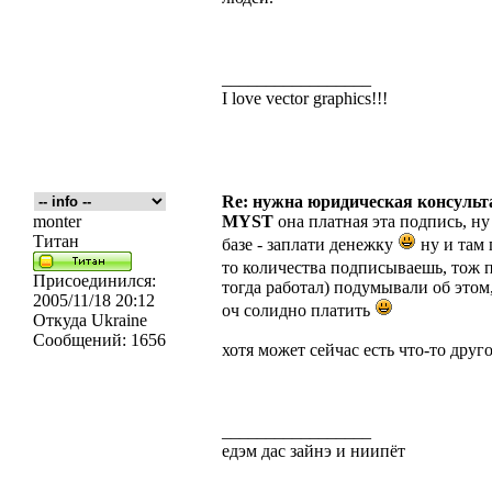
_________________
I love vector graphics!!!
Re: нужна юридическая консульта
monter
MYST
она платная эта подпись, ну 
Титан
базе - заплати денежку
ну и там 
то количества подписываешь, тож 
Присоединился:
тогда работал) подумывали об этом,
2005/11/18 20:12
оч солидно платить
Откуда
Ukraine
Сообщений:
1656
хотя может сейчас есть что-то друг
_________________
едэм дас зайнэ и ниипёт