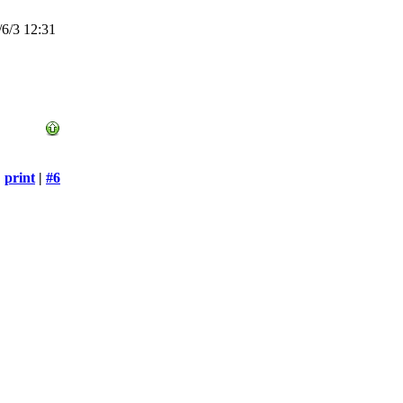
6/3 12:31
print
|
#6