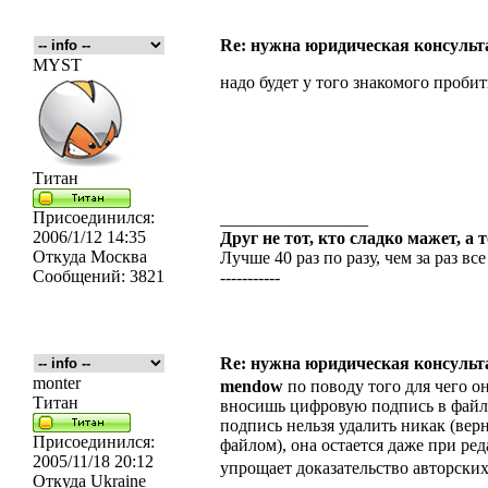
Re: нужна юридическая консульта
MYST
надо будет у того знакомого пробить
Титан
Присоединился:
_________________
2006/1/12 14:35
Друг не тот, кто сладко мажет, а 
Откуда
Москва
Лучше 40 раз по разу, чем за раз все
Сообщений:
3821
-----------
Re: нужна юридическая консульта
monter
mendow
по поводу того для чего о
Титан
вносишь цифровую подпись в файл 
подпись нельзя удалить никак (вер
Присоединился:
файлом), она остается даже при ре
2005/11/18 20:12
упрощает доказательство авторски
Откуда
Ukraine