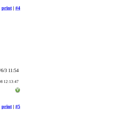
print
|
#4
6/3 11:54
08 12:13:47
print
|
#5