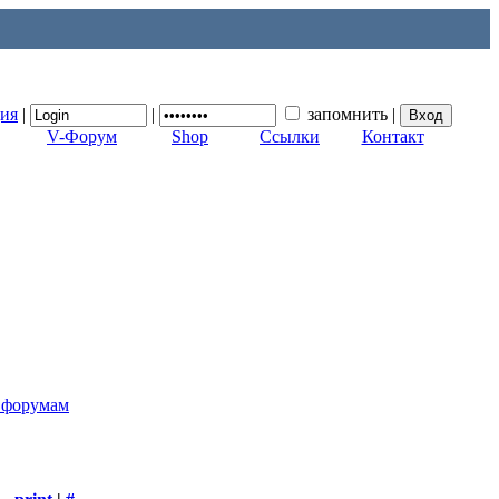
ция
|
|
запомнить
|
V-Форум
Shop
Ссылки
Контакт
к форумам