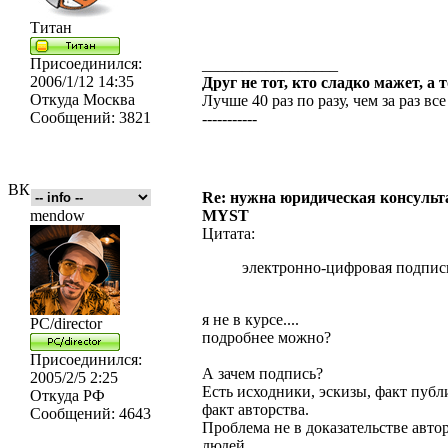
Титан
Присоединился:
_________________
2006/1/12 14:35
Друг не тот, кто сладко мажет, а 
Откуда
Москва
Лучше 40 раз по разу, чем за раз все
Сообщений:
3821
-----------
ВК
Re: нужна юридическая консульта
mendow
MYST
Цитата:
электронно-цифровая подпис
я не в курсе....
PC/director
подробнее можно?
Присоединился:
А зачем подпись?
2005/2/5 2:25
Есть исходники, эскизы, факт пуб
Откуда
РФ
факт авторства.
Сообщений:
4643
Проблема не в доказательстве авто
людей.