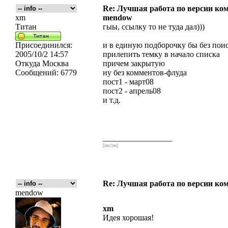
Re: Лучшая работа по версии к
xm
mendow
Титан
гыы, ссылку то не туда дал)))
Присоединился:
и в единую подборочку бы без пои
2005/10/2 14:57
прилепить темку в начало списка
Откуда
Москва
причем закрытую
Сообщений:
6779
ну без комментов-флуда
пост1 - март08
пост2 - апрель08
и т.д.
_________________
[икс́эм]
Re: Лучшая работа по версии к
mendow
xm
Идея хорошая!