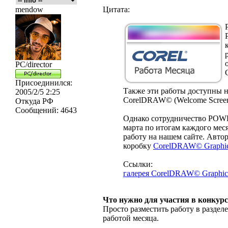
mendow
Цитата:
PC/director
Присоединился:
Также эти работы доступны н
2005/2/5 2:25
CorelDRAW© (Welcome Screen, 
Откуда
РФ
Сообщений:
4643
Однако сотрудничество PO
марта по итогам каждого ме
работу на нашем сайте. Авто
коробку
CorelDRAW© Graphic
Ссылки:
галерея CorelDRAW© Graphics
Что нужно для участия в конкурс
Просто разместить работу в раздел
работой месяца.