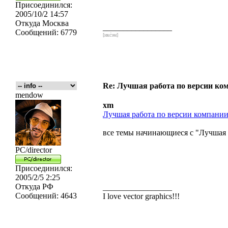
Присоединился:
2005/10/2 14:57
Откуда
Москва
_________________
Сообщений:
6779
[икс́эм]
Re: Лучшая работа по версии к
mendow
xm
Лучшая работа по версии компан
все темы начинающиеся с "Лучшая р
PC/director
Присоединился:
2005/2/5 2:25
Откуда
РФ
_________________
Сообщений:
4643
I love vector graphics!!!