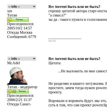
Re: torrent быть или не быть?
xm
спрошу цитатой автора старт-поста
Титан
"а смысл?"
зы да - такого пункта в голосовании
Присоединился:
2005/10/2 14:57
Откуда
Москва
Сообщений:
6779
_________________
[икс́эм]
Re: torrent быть или не быть?
Mr.Adel
Цитата:
...Не выложить ли мне самосто
Не разделяю я вашего энтузиазма. 
Титан - модератор
простите, зачем тогда нужен power
проекту.
Присоединился:
2006/2/21 11:37
Воровали и воровать будут. мы это
Откуда
Санкт-
суть в том, что сам проект powercl