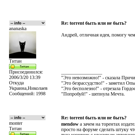
Re: torrent быть или не быть?
ananaska
Андрей, отличная идея, помогу че
Титан
Присоединился:
_________________
2006/3/20 13:39
"Это невозможно!" - сказала Причи
Откуда
"Это безрассудство!" - заметил Опы
Украина,Николаев
"Это бесполезно!" - отрезала Гордос
Сообщений:
1998
"Попробуй!" - шепнула Мечта.
Re: torrent быть или не быть?
monter
mendow
а зачем на торентах издат
Титан
просто на форуме сделать штуку чт
туда изошник с красивым авторано