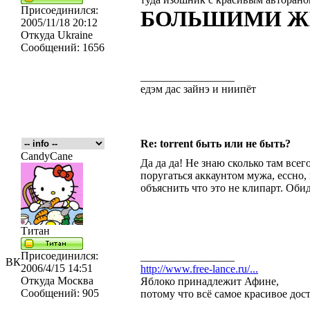
Присоединился:
БОЛЬШИМИ Ж
2005/11/18 20:12
Откуда
Ukraine
Сообщений:
1656
_________________
едэм дас зайнэ и ниипёт
Re: torrent быть или не быть?
CandyCane
Да да да! Не знаю сколько там всег
поругаться аккаунтом мужа, ессно, 
объяснить что это не клипарт. Оби
Титан
Присоединился:
_________________
ВК
2006/4/15 14:51
http://www.free-lance.ru/...
Откуда
Москва
Яблоко принадлежит Афине,
Сообщений:
905
потому что всё самое красивое дос