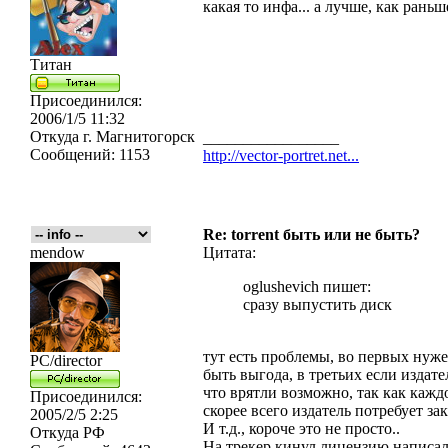
какая то инфа... а лучше, как рань
Титан
Присоединился:
2006/1/5 11:32
Откуда
г. Магнитогорск
_________________
Сообщений:
1153
http://vector-portret.net...
Re: torrent быть или не быть?
mendow
Цитата:
oglushevich пишет:
сразу выпустить диск
тут есть проблемы, во первых нуже
PC/director
быть выгода, в третьих если издат
что врятли возможно, так как каждо
Присоединился:
скорее всего издатель потребует за
2005/2/5 2:25
И т.д., короче это не просто..
Откуда
РФ
На трекер кинул лицензию написал и