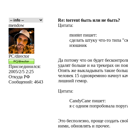
Re: torrent быть или не быть?
mendow
Цитата:
monter пишет:
сделать штуку что-то типа "с
изошник
PC/director
Да потому что он будет бесконтроль
удалят больше и на трекерах он поя
Присоединился:
Опять же выкладывать такие больши
2005/2/5 2:25
человек 15 одновремнно начнут кач
Откуда
РФ
лишний гемор.
Сообщений:
4643
Цитата:
CandyCane пишет:
я с одним попробовала поруг
Это бесполезно, проще создать сво
ними, обновлять и прочее.