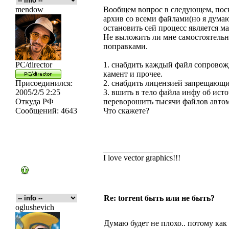
mendow
Вообщем вопрос в следующем, поско
архив со всеми файлами(но я дума
остановить сей процесс является 
Не выложить ли мне самостоятельно
поправками.
PC/director
1. снабдить каждый файл сопрово
камент и прочее.
Присоединился:
2. снабдить лицензией запрещающ
2005/2/5 2:25
3. вшить в тело файла инфу об исто
Откуда
РФ
переворошить тысячи файлов автом
Сообщений:
4643
Что скажете?
_________________
I love vector graphics!!!
Re: torrent быть или не быть?
oglushevich
Думаю будет не плохо.. потому как в