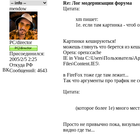
Re: Лог модернизации форума
mendow
Цитата:
xm пишет:
1е. если там картинка - чтоб 
Картинки кешируються!
PC/director
можешь глянуть что берется из кеш
Opera: opera:cache
Присоединился:
IE in Vista C:\Users\Пользователь\A
2005/2/5 2:25
Files\Content.IE5\
Откуда
РФ
ВК
Сообщений:
4643
в FireFox тоже где там лежит...
Так что аргументы про трафик не с
Цитата:
(которое более 1е) много мест
Просто не привычно пока, визульно
видно где ты...