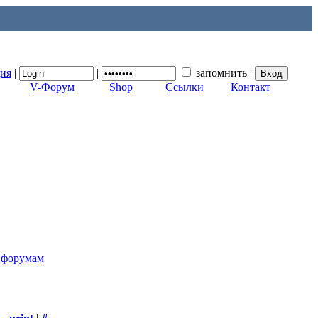
ция
|
|
запомнить
|
V-Форум
Shop
Ссылки
Контакт
к форумам