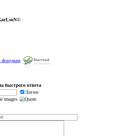
 KarLsoN©
к форумам
а быстрого ответа
Логин