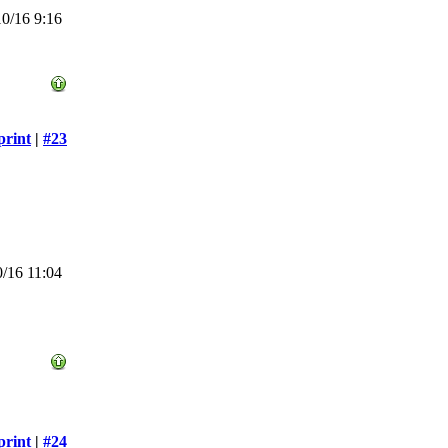
0/16 9:16
print
|
#23
/16 11:04
print
|
#24