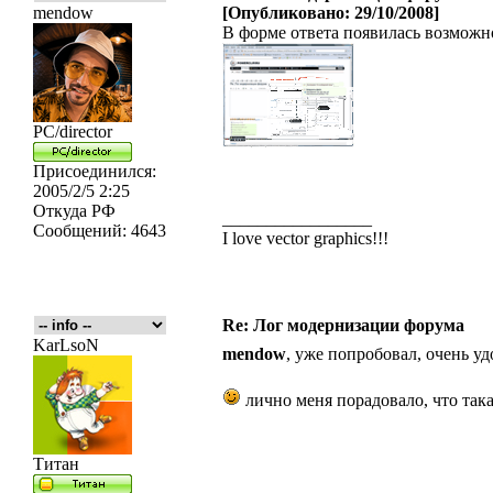
mendow
[Опубликовано: 29/10/2008]
В форме ответа появилась возможн
PC/director
Присоединился:
2005/2/5 2:25
Откуда
РФ
_________________
Сообщений:
4643
I love vector graphics!!!
Re: Лог модернизации форума
KarLsoN
mendow
, уже попробовал, очень у
лично меня порадовало, что так
Титан
_________________