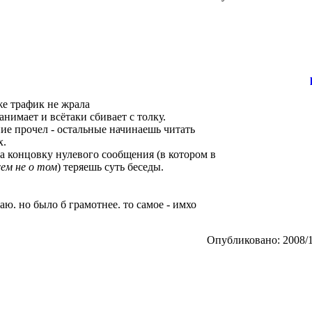
 же трафик не жрала
занимает и всётаки сбивает с толку.
ние прочел - остальные начинаешь читать
х.
а концовку нулевого сообщения (в котором в
сем не о том
) теряешь суть беседы.
ваю. но было б грамотнее. то самое - имхо
Опубликовано: 2008/1