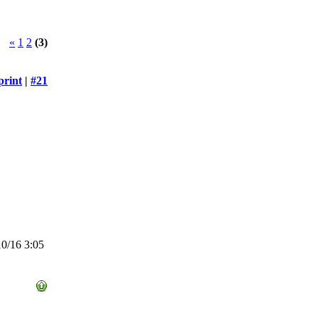
«
1
2
(3)
print
|
#21
0/16 3:05