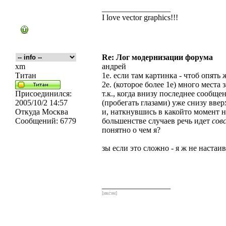
_________________
I love vector graphics!!!
Re: Лог модернизации форума
xm
андрей
Титан
1е. если там картинка - чтоб опять
2е. (которое более 1е) много места 
Присоединился:
т.к., когда внизу последнее сообще
2005/10/2 14:57
(пробегать глазами) уже снизу ввер
Откуда
Москва
и, наткнувшись в какойто момент н
Сообщений:
6779
большенстве случаев речь идет
сов
понятно о чем я?
зы если это сложно - я ж не настаи
_________________
[икс́эм]