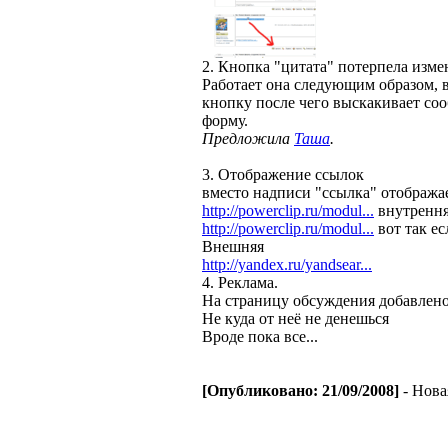
2. Кнопка "цитата" потерпела изме
Работает она следующим образом, 
кнопку после чего выскакивает со
форму.
Предложила
Таша
.
3. Отображение ссылок
вместо надписи "ссылка" отображае
http://powerclip.ru/modul...
внутрення
http://powerclip.ru/modul...
вот так ес
Внешняя
http://yandex.ru/yandsear...
4. Реклама.
На страницу обсуждения добавлено
Не куда от неё не денешься
Вроде пока все...
[Опубликовано: 21/09/2008]
- Нов