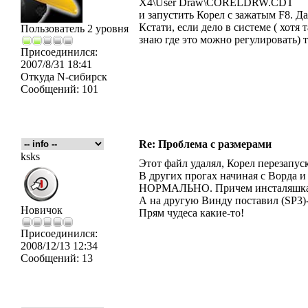
X4\User Draw\CORELDRW.CDT
и запустить Корел с зажатым F8. Да
Кстати, если дело в системе ( хот
Пользователь 2 уровня
знаю где это можно регулировать) т
Присоединился:
2007/8/31 18:41
Откуда
N-сибирск
Сообщений:
101
Re: Проблема с размерами
ksks
Этот файл удалял, Корел перезапуск
В других прогах начиная с Ворда 
НОРМАЛЬНО. Причем инсталяшка одн
А на другую Винду поставил (SP3)- 
Новичок
Прям чудеса какие-то!
Присоединился:
2008/12/13 12:34
Сообщений:
13