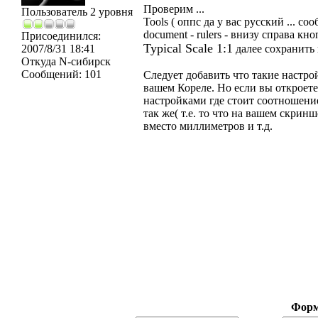
Проверим ...
Пользователь 2 уровня
Tools ( оппс да у вас русский ... со
document - rulers - внизу справа к
Присоединился:
Typical Scale 1:1
2007/8/31 18:41
далее сохранить
Откуда
N-сибирск
Сообщений:
101
Следует добавить что такие настро
вашем Кореле. Но если вы откроет
настройками где стоит соотношение T
так же( т.е. то что на вашем скрин
вместо миллиметров и т.д.
Форм