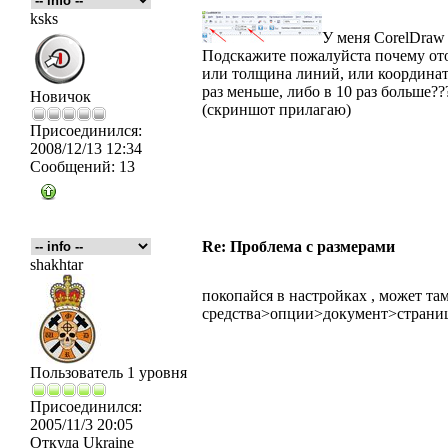
ksks
У меня CorelDraw
Подскажите пожалуйста почему ото
или толщина линий, или координат
раз меньше, либо в 10 раз больше??
Новичок
(скриншот прилагаю)
Присоединился:
2008/12/13 12:34
Сообщений:
13
Re: Проблема с размерами
shakhtar
покопайся в настройках , может там 
средства>опции>документ>страни
Пользователь 1 уровня
Присоединился:
2005/11/3 20:05
Откуда
Ukraine
_________________