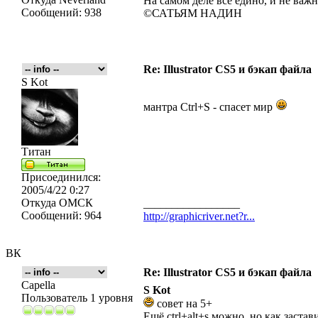
На самом деле все едино, и не важн
Сообщений:
938
©САТЬЯМ НАДИН
Re: Illustrator CS5 и бэкап файла
S Kot
мантра Ctrl+S - спасет мир
Титан
Присоединился:
2005/4/22 0:27
Откуда
ОМСК
_________________
Сообщений:
964
http://graphicriver.net?r...
ВК
Re: Illustrator CS5 и бэкап файла
Capella
S Kot
Пользователь 1 уровня
совет на 5+
Eщё ctrl+alt+s можно, но как застав