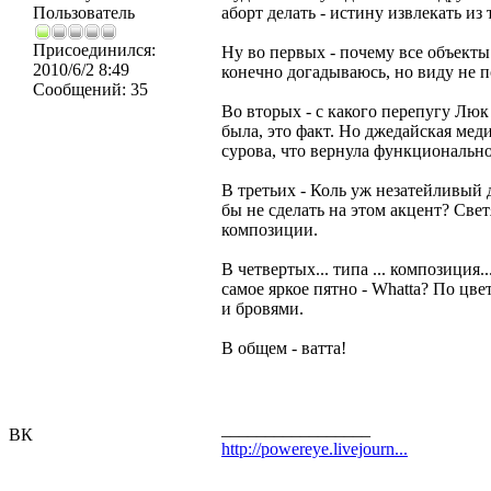
Пользователь
аборт делать - истину извлекать из
Присоединился:
Ну во первых - почему все объект
2010/6/2 8:49
конечно догадываюсь, но виду не п
Сообщений:
35
Во вторых - с какого перепугу Лю
была, это факт. Но джедайская меди
сурова, что вернула функционально
В третьих - Коль уж незатейливый 
бы не сделать на этом акцент? Св
композиции.
В четвертых... типа ... композиция
самое яркое пятно - Whatta? По цве
и бровями.
В общем - ватта!
_________________
ВК
http://powereye.livejourn...