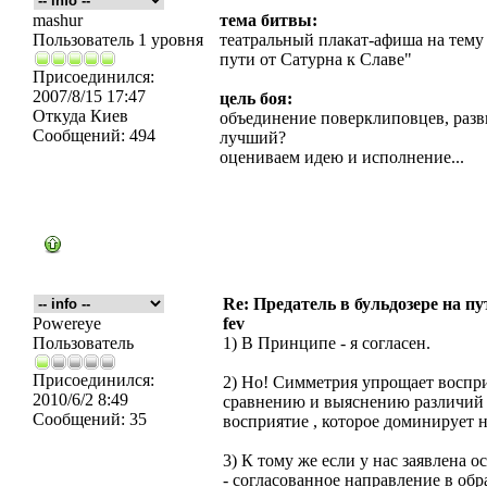
mashur
тема битвы:
Пользователь 1 уровня
театральный плакат-афиша на тему 
пути от Сатурна к Славе"
Присоединился:
2007/8/15 17:47
цель боя:
Откуда
Киев
объединение поверклиповцев, разви
Сообщений:
494
лучший?
оцениваем идею и исполнение...
Re: Предатель в бульдозере на п
Powereye
fev
Пользователь
1) В Принципе - я согласен.
Присоединился:
2) Но! Симметрия упрощает воспри
2010/6/2 8:49
сравнению и выяснению различий 
Сообщений:
35
восприятие , которое доминирует 
3) К тому же если у нас заявлена 
- согласованное направление в обр