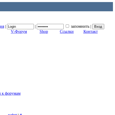
ция
|
|
запомнить
|
V-Форум
Shop
Ссылки
Контакт
п к форумам