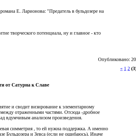
романа Е. Ларионова: "Предатель в бульдозере на
тие творческого потенциала, ну и главное - кто
Опубликовано: 201
«
1
2
(3
ути от Сатурна к Славе
ятие и сводит визирование к элементарному
между отраженными частями. Отсюда -дробное
над вдумчивым анализом произведения.
осевая симметрия , то ей нужна поддержка. А именно
азе Бульдозера и Зевса (если не ошибаюсь). Иначе