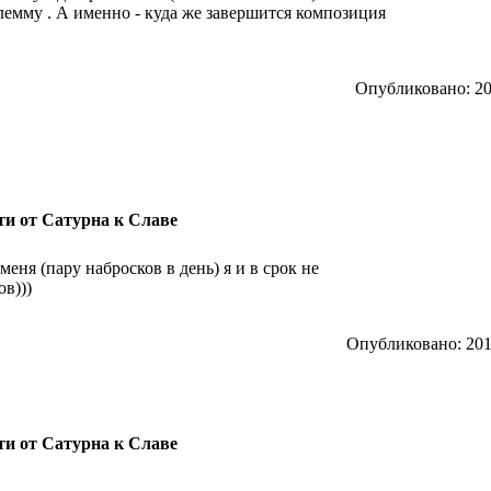
лемму . А именно - куда же завершится композиция
Опубликовано: 201
ути от Сатурна к Славе
еня (пару набросков в день) я и в срок не
ов)))
Опубликовано: 2012
ути от Сатурна к Славе