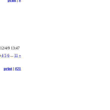
print
|
#
2/4/9 13:47
)
4
5
6
...
11
»
print
|
#21