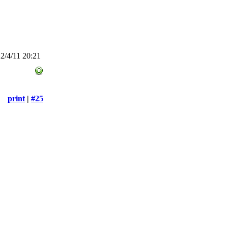
/4/11 20:21
print
|
#25