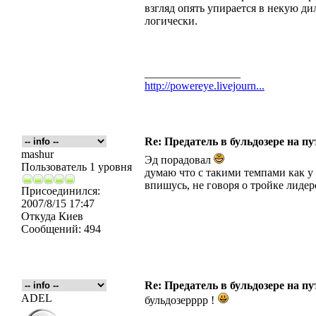
взгляд опять упирается в некую ди
логически.
_________________
http://powereye.livejourn...
Re: Предатель в бульдозере на п
mashur
Эд порадовал
Пользователь 1 уровня
думаю что с такими темпами как у м
впишусь, не говоря о тройке лидер
Присоединился:
2007/8/15 17:47
Откуда
Киев
Сообщений:
494
Re: Предатель в бульдозере на п
ADEL
бульдозерррр !