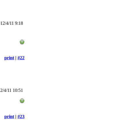
2/4/11 9:18
print
|
#22
/4/11 10:51
print
|
#23