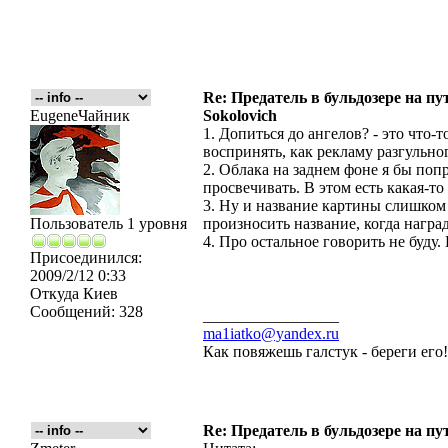
Re: Предатель в бульдозере на пу
EugeneЧайник
Sokolovich
1. Допиться до ангелов? - это что
воспринять, как рекламу разгульно
2. Облака на заднем фоне я бы поп
просвечивать. В этом есть какая-то
3. Ну и название картины слишком 
Пользователь 1 уровня
произносить название, когда награ
4. Про остальное говорить не буду.
Присоединился:
2009/2/12 0:33
Откуда
Киев
Сообщений:
328
_________________
ma1iatko@yandex.ru
Как повяжешь галстук - береги его
Re: Предатель в бульдозере на пу