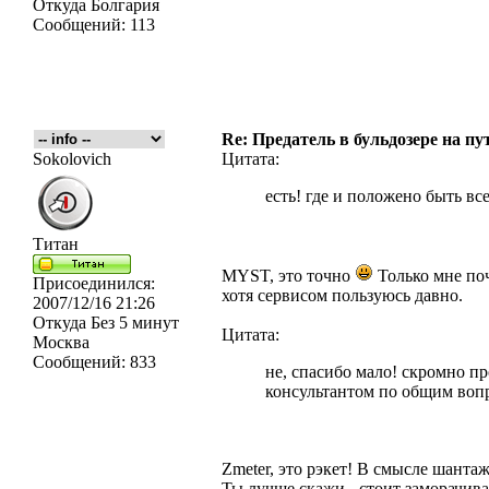
Откуда
Болгария
Сообщений:
113
Re: Предатель в бульдозере на пу
Sokolovich
Цитата:
есть! где и положено быть вс
Титан
MYST, это точно
Только мне поч
Присоединился:
хотя сервисом пользуюсь давно.
2007/12/16 21:26
Откуда
Без 5 минут
Цитата:
Москва
Сообщений:
833
не, спасибо мало! скромно 
консультантом по общим воп
Zmeter, это рэкет! В смысле шанта
Ты лучше скажи - стоит заморачива