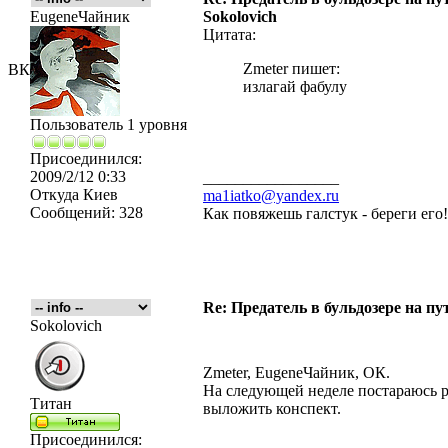
EugeneЧайник
Sokolovich
Цитата:
Zmeter пишет:
ВК
излагай фабулу
Пользователь 1 уровня
Присоединился:
2009/2/12 0:33
_________________
Откуда
Киев
ma1iatko@yandex.ru
Сообщений:
328
Как повяжешь галстук - береги его
Re: Предатель в бульдозере на пу
Sokolovich
Zmeter, EugeneЧайник, ОК.
На следующей неделе постараюсь р
Титан
выложить конспект.
Присоединился: