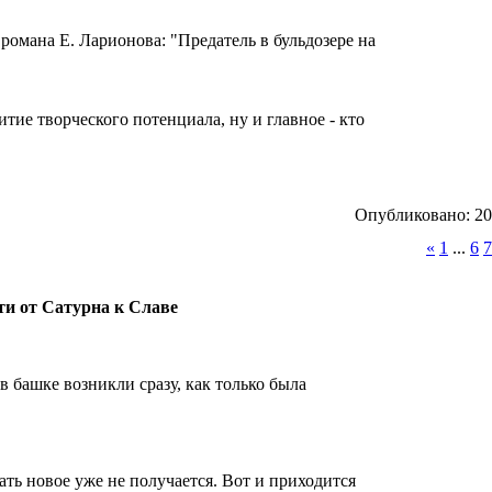
романа Е. Ларионова: "Предатель в бульдозере на
тие творческого потенциала, ну и главное - кто
Опубликовано: 201
«
1
...
6
7
ути от Сатурна к Славе
в башке возникли сразу, как только была
ать новое уже не получается. Вот и приходится