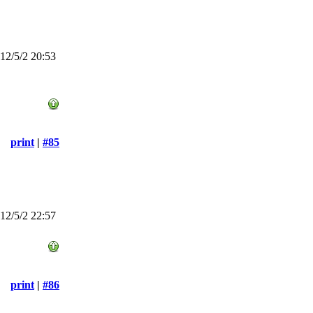
2/5/2 20:53
print
|
#85
2/5/2 22:57
print
|
#86