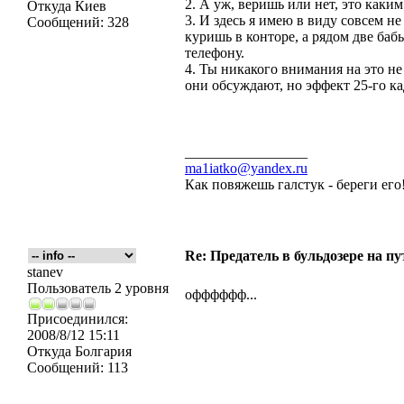
2. А уж, веришь или нет, это каки
Откуда
Киев
3. И здесь я имею в виду совсем не
Сообщений:
328
куришь в конторе, а рядом две ба
телефону.
4. Ты никакого внимания на это н
они обсуждают, но эффект 25-го ка
_________________
ma1iatko@yandex.ru
Как повяжешь галстук - береги его
Re: Предатель в бульдозере на п
stanev
Пользователь 2 уровня
офффффф...
Присоединился:
2008/8/12 15:11
Откуда
Болгария
Сообщений:
113