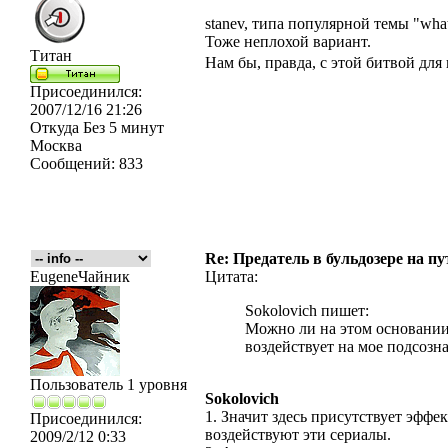
stanev, типа популярной темы "what
Тоже неплохой вариант.
Титан
Нам бы, правда, с этой битвой для
Присоединился:
2007/12/16 21:26
Откуда
Без 5 минут
Москва
Сообщений:
833
Re: Предатель в бульдозере на п
EugeneЧайник
Цитата:
Sokolovich пишет:
Можно ли на этом основании 
воздействует на мое подсозн
Пользователь 1 уровня
Sokolovich
1. Значит здесь присутствует эффе
Присоединился:
воздействуют эти сериалы.
2009/2/12 0:33