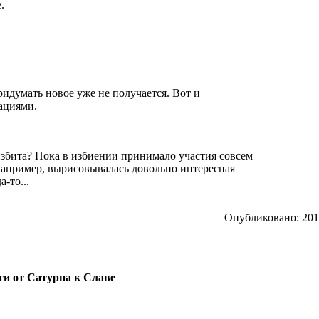
.
ридумать новое уже не получается. Вот и
ациями.
 избита? Пока в избиении принимало участия совсем
апример, вырисовывалась довольно интересная
-то...
Опубликовано: 2012
ути от Сатурна к Славе