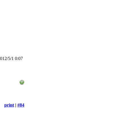
12/5/1 0:07
print
|
#84