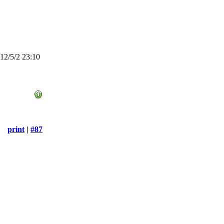
2/5/2 23:10
print
|
#87