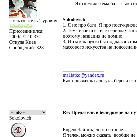
Это кем же тема батла так си
Sokolovich
Пользователь 1 уровня
1. Я не про батл. Я про пост-кризи
2. Тема избита в теле-сериалах ти
Присоединился:
поэтому названия не помню.
2009/2/12 0:33
3. И ты как будто бы поддался это
Откуда
Киев
массового искусства на подсознани
Сообщений:
328
_________________
ma1iatko@yandex.ru
Как повяжешь галстук - береги его
Re: Предатель в бульдозере на п
Sokolovich
EugeneЧайник, черт его знает.
Я телек, можно сказать, вообще не