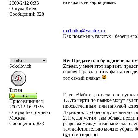
искажать её вариациями.
2009/2/12 0:33
Откуда
Киев
Сообщений:
328
_________________
ma1iatko@yandex.ru
Как повяжешь галстук - береги его
Re: Предатель в бульдозере на п
Sokolovich
Zmeter, у меня этот вариант, пред
голову. Правда потом фантазия сде
тот самый плакат
Титан
EugeneЧайник, отвечаю по пункта
1. Это черти по пьянке могут являт
Присоединился:
просветленным, или на худой конец
2007/12/16 21:26
Откуда
Без 5 минут
Ларионов глубоко в душе личность 
Москва
2. Ну, допустим, там облака неоди
Сообщений:
833
разрывы между ними мне было лень
там действительно можно убрать б
будто интереснее.