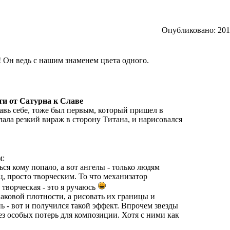
Опубликовано: 2012
! Он ведь с нашим знаменем цвета одного.
ути от Сатурна к Славе
ставь себе, тоже был первым, который пришел в
лала резкий вираж в сторону Титана, и нарисовался
м:
ься кому попало, а вот ангелы - только людям
, просто творческим. То что механизатор
творческая - это я ручаюсь
наковой плотности, а рисовать их границы и
 - вот и получился такой эффект. Впрочем звезды
ез особых потерь для композиции. Хотя с ними как