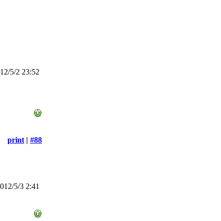
2/5/2 23:52
print
|
#88
12/5/3 2:41