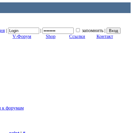
ция
|
|
запомнить
|
V-Форум
Shop
Ссылки
Контакт
п к форумам