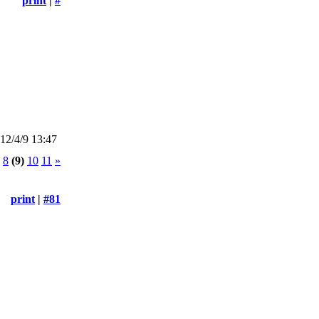
print
|
#
2/4/9 13:47
8
(9)
10
11
»
print
|
#81