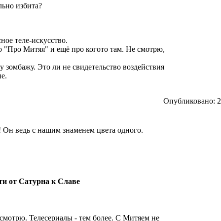
льно избита?
сное теле-искусство.
по "Про Митяя" и ещё про когото там. Не смотрю,
му зомбажу. Это ли не свидетельство воздействия
е.
Опубликовано: 20
! Он ведь с нашим знаменем цвета одного.
ути от Сатурна к Славе
 смотрю. Телесериалы - тем более. С Митяем не