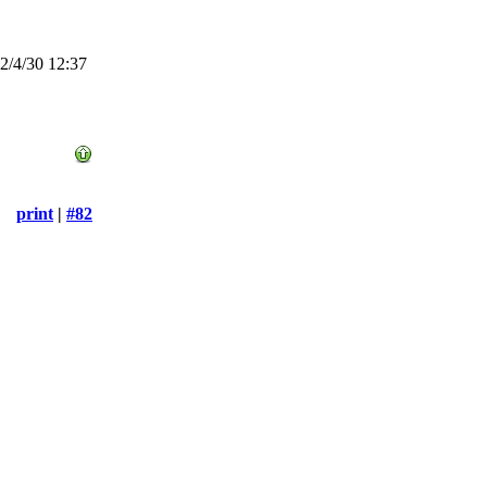
/4/30 12:37
print
|
#82