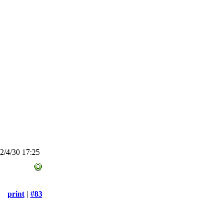
/4/30 17:25
print
|
#83