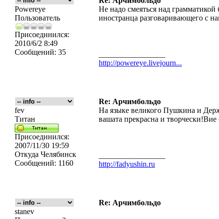
Re: Арчимбольдо
Powereye
Не надо смеяться над грамматикой 
Пользователь
иностранца разговаривающего с на
Присоединился:
2010/6/2 8:49
Сообщений:
35
_________________
http://powereye.livejourn...
Re: Арчимбольдо
fev
На языке великого Пушкина и Держ
Титан
вашата прекрасна и творчески!Вие 
Присоединился:
2007/11/30 19:59
Откуда
Челябинск
_________________
Сообщений:
1160
http://fadyushin.ru
Re: Арчимбольдо
stanev