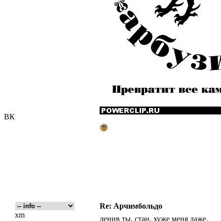
ВК
Re: Арчимбольдо
xm
ленив ты, стан. хуже меня даже.