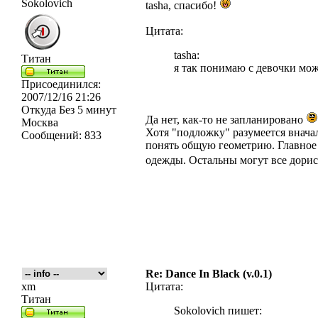
Sokolovich
tasha, спасибо!
Цитата:
tasha:
Титан
я так понимаю с девочки мож
Присоединился:
2007/12/16 21:26
Откуда
Без 5 минут
Да нет, как-то не запланировано
Москва
Хотя "подложку" разумеется внача
Сообщений:
833
понять общую геометрию. Главное 
одежды. Остальны могут все дори
Re: Dance In Black (v.0.1)
xm
Цитата:
Титан
Sokolovich пишет: