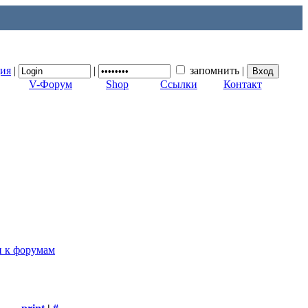
ция
|
|
запомнить
|
V-Форум
Shop
Ссылки
Контакт
п к форумам