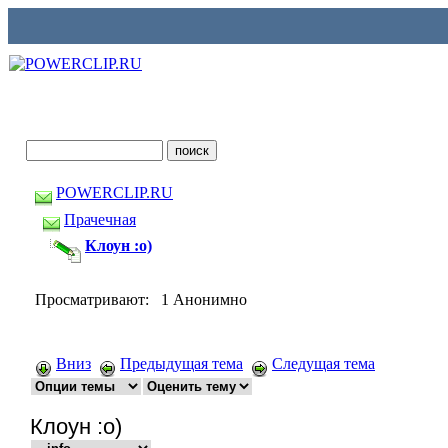
POWERCLIP.RU
Прачечная
Клоун :о)
Просматривают: 1 Анонимно
Вниз
Предыдущая тема
Следущая тема
Клоун :о)