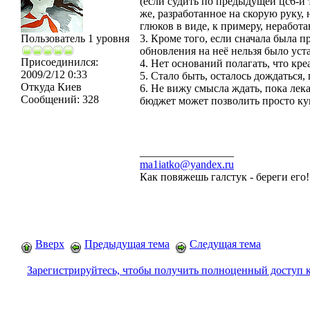
(если судить по предыдущей цс6-й 
же, разработанное на скорую руку,
глюков в виде, к примеру, неработа
Пользователь 1 уровня
3. Кроме того, если сначала была п
обновления на неё нельзя было уст
Присоединился:
4. Нет оснований полагать, что кре
2009/2/12 0:33
5. Стало быть, осталось дождаться,
Откуда
Киев
6. Не вижу смысла ждать, пока лек
Сообщений:
328
бюджет может позволить просто к
_________________
ma1iatko@yandex.ru
Как повяжешь галстук - береги его
Вверх
Предыдущая тема
Следущая тема
Зарегистрируйтесь, чтобы получить полноценный доступ 