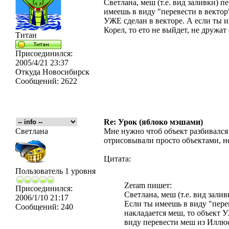
Светлана, меш (т.е. вид заливки) пе
имеешь в виду "перевести в вектор"
УЖЕ сделан в векторе. А если ты 
Корел, то ето не выйдет, не дружа
Титан
Присоединился:
2005/4/21 23:37
Откуда
Новосибирск
Сообщений:
2622
Re: Урок (яблоко мэшами)
Светлана
Мне нужно чтоб объект разбивался 
отрисовывали просто объектами, не
Цитата:
Пользователь 1 уровня
Zeram пишет:
Присоединился:
Светлана, меш (т.е. вид залив
2006/1/10 21:17
Если ты имеешь в виду "перев
Сообщений:
240
накладается меш, то объект 
виду перевести меш из Иллюст