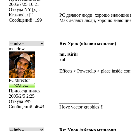
2005/7/25 16:21
Откуда
NY [x] -
_________________
Krasnodar [ ]
PC делают люди, хорошо знающие
Сообщений:
199
Мак делают люди, хорошо знающие
Re: Урок (яблоко мэшами)
mendow
mr. Kirill
rul
Effects > Powerclip > place inside co
PC/director
Присоединился:
2005/2/5 2:25
Откуда
РФ
_________________
Сообщений:
4643
I love vector graphics!!!
Re: Урок (яблоко мэшами)