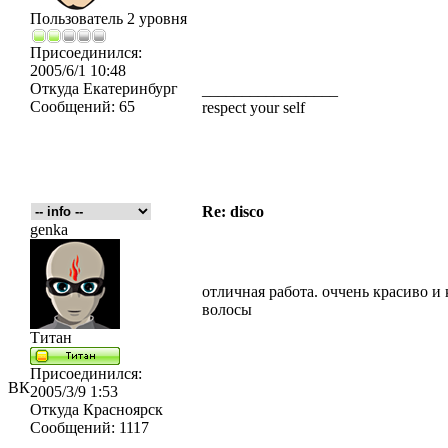
Пользователь 2 уровня
Присоединился:
2005/6/1 10:48
Откуда
Екатеринбург
_________________
Сообщений:
65
respect your self
Re: disco
genka
отличная работа. оччень красиво и
волосы
Титан
Присоединился:
ВК
2005/3/9 1:53
Откуда
Красноярск
Сообщений:
1117