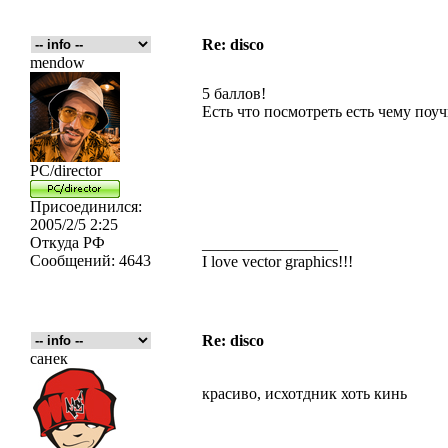
Re: disco
mendow
5 баллов!
Есть что посмотреть есть чему поуч
PC/director
Присоединился:
2005/2/5 2:25
Откуда
РФ
_________________
Сообщений:
4643
I love vector graphics!!!
Re: disco
санек
красиво, исхотдник хоть кинь