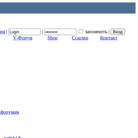
ция
|
|
запомнить
|
V-Форум
Shop
Ссылки
Контакт
к форумам