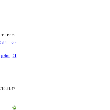
/19 19:35
2
3
4
...
6
»
print
|
#1
/19 21:47