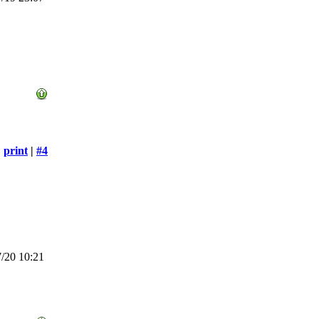
print
|
#4
/20 10:21