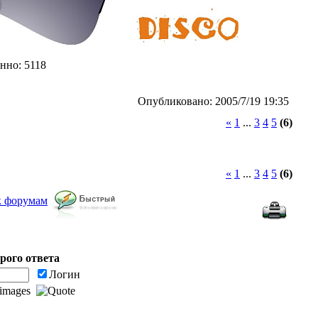
нно: 5118
Опубликовано: 2005/7/19 19:35
«
1
...
3
4
5
(6)
«
1
...
3
4
5
(6)
к форумам
рого ответа
Логин