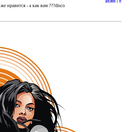
print
|
#
же нравится - а как вам ???disco