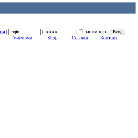
ция
|
|
запомнить
|
V-Форум
Shop
Ссылки
Контакт