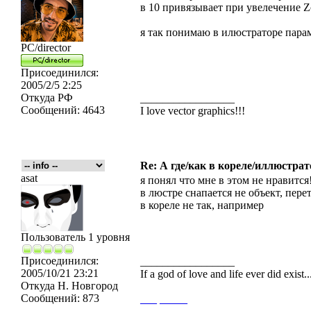
в 10 привязывает при увелечение Zo
я так понимаю в илюстраторе пара
PC/director
Присоединился:
2005/2/5 2:25
Откуда
РФ
_________________
Сообщений:
4643
I love vector graphics!!!
Re: А где/как в кореле/иллюстрат
asat
я понял что мне в этом не нравится!
в люстре снапается не объект, пер
в кореле не так, например
Пользователь 1 уровня
Присоединился:
_________________
2005/10/21 23:21
If a god of love and life ever did exist
Откуда
Н. Новгород
Сообщений:
873
___
_____