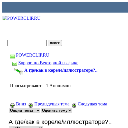
POWERCLIP.RU
Support по Векторной графике
А где/как в кореле/иллюстраторе?..
Просматривают: 1 Анонимно
Вниз
Предыдущая тема
Следущая тема
А где/как в кореле/иллюстраторе?..