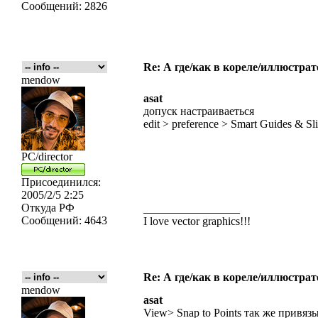
Сообщений:
2826
Re: А где/как в кореле/иллюстрат
mendow
asat
допуск настраиваеться
edit > preference > Smart Guides & Sl
PC/director
Присоединился:
2005/2/5 2:25
Откуда
РФ
_________________
Сообщений:
4643
I love vector graphics!!!
Re: А где/как в кореле/иллюстрат
mendow
asat
View> Snap to Points так же привяз