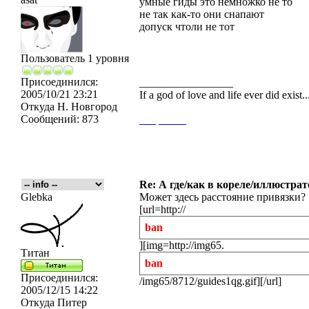
умные гиды это немножко не то
не так как-то они снапают
допуск чтоли не тот
Пользователь 1 уровня
Присоединился:
_________________
2005/10/21 23:21
If a god of love and life ever did exist
Откуда
Н. Новгород
Сообщений:
873
___
_____
Re: А где/как в кореле/иллюстрат
Glebka
Может здесь расстояние привязки?
[url=http://
ban
][img=http://img65.
Титан
ban
Присоединился:
/img65/8712/guides1qg.gif][/url]
2005/12/15 14:22
Откуда
Питер