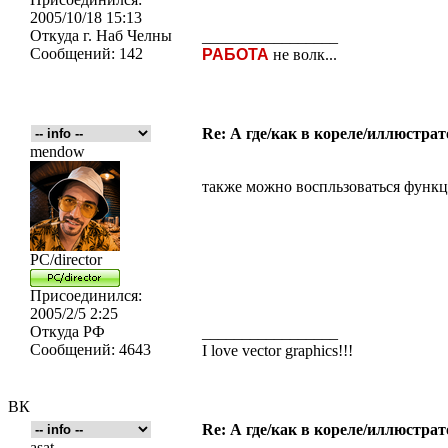
2005/10/18 15:13
Откуда
г. Наб Челны
_________________
Сообщений:
142
РАБОТА
не волк...
Re: А где/как в кореле/иллюстрат
mendow
также можно воспльзоваться функц
PC/director
Присоединился:
2005/2/5 2:25
Откуда
РФ
_________________
Сообщений:
4643
I love vector graphics!!!
ВК
Re: А где/как в кореле/иллюстрат
asat