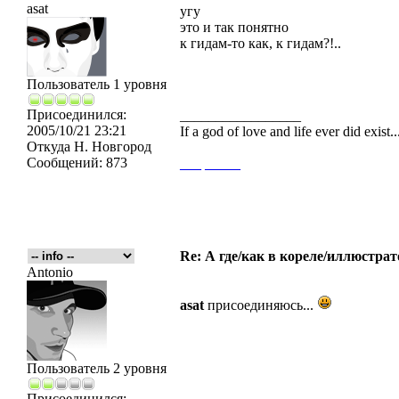
asat
угу
это и так понятно
к гидам-то как, к гидам?!..
Пользователь 1 уровня
Присоединился:
_________________
2005/10/21 23:21
If a god of love and life ever did exist
Откуда
Н. Новгород
Сообщений:
873
___
_____
Re: А где/как в кореле/иллюстрат
Antonio
asat
присоединяюсь...
Пользователь 2 уровня
Присоединился: