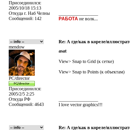
Присоединился:
2005/10/18 15:13
Откуда
г. Наб Челны
_________________
Сообщений:
142
РАБОТА
не волк...
Re: А где/как в кореле/иллюстрат
mendow
asat
View> Snap to Grid (к сетке)
View> Snap to Points (к объектам)
PC/director
Присоединился:
2005/2/5 2:25
Откуда
РФ
_________________
Сообщений:
4643
I love vector graphics!!!
Re: А где/как в кореле/иллюстрат