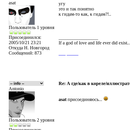
asat
угу
это и так понятно
к гидам-то как, к гидам?!..
Пользователь 1 уровня
Присоединился:
_________________
2005/10/21 23:21
If a god of love and life ever did exist
Откуда
Н. Новгород
Сообщений:
873
___
_____
Re: А где/как в кореле/иллюстрат
Antonio
asat
присоединяюсь...
Пользователь 2 уровня
Присоединился: