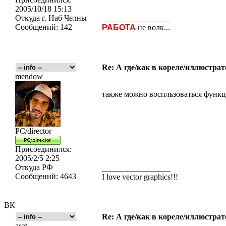
2005/10/18 15:13
Откуда
г. Наб Челны
_________________
Сообщений:
142
РАБОТА
не волк...
Re: А где/как в кореле/иллюстрат
mendow
также можно воспльзоваться функц
PC/director
Присоединился:
2005/2/5 2:25
Откуда
РФ
_________________
Сообщений:
4643
I love vector graphics!!!
ВК
Re: А где/как в кореле/иллюстрат
asat