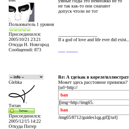
умные гиды это немножко не то
не так как-то они снапают
допуск чтоли не тот
Пользователь 1 уровня
Присоединился:
_________________
2005/10/21 23:21
If a god of love and life ever did exist
Откуда
Н. Новгород
Сообщений:
873
___
_____
Re: А где/как в кореле/иллюстрат
Glebka
Может здесь расстояние привязки?
[url=http://
ban
][img=http://img65.
Титан
ban
Присоединился:
/img65/8712/guides1qg.gif][/url]
2005/12/15 14:22
Откуда
Питер