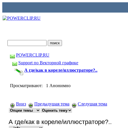
POWERCLIP.RU
Support по Векторной графике
А где/как в кореле/иллюстраторе?..
Просматривают: 1 Анонимно
Вниз
Предыдущая тема
Следущая тема
А где/как в кореле/иллюстраторе?..