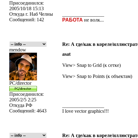
Присоединился:
2005/10/18 15:13
Откуда
г. Наб Челны
_________________
Сообщений:
142
РАБОТА
не волк...
Re: А где/как в кореле/иллюстрат
mendow
asat
View> Snap to Grid (к сетке)
View> Snap to Points (к объектам)
PC/director
Присоединился:
2005/2/5 2:25
Откуда
РФ
_________________
Сообщений:
4643
I love vector graphics!!!
Re: А где/как в кореле/иллюстрат