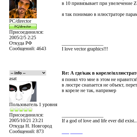
в 10 привязывает при увелечение Zo
я так понимаю в илюстраторе пара
PC/director
Присоединился:
2005/2/5 2:25
Откуда
РФ
_________________
Сообщений:
4643
I love vector graphics!!!
Re: А где/как в кореле/иллюстрат
asat
я понял что мне в этом не нравится!
в люстре снапается не объект, пер
в кореле не так, например
Пользователь 1 уровня
Присоединился:
_________________
2005/10/21 23:21
If a god of love and life ever did exist
Откуда
Н. Новгород
Сообщений:
873
___
_____