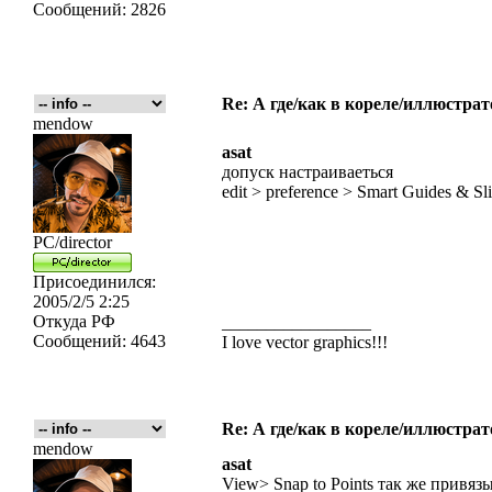
Сообщений:
2826
Re: А где/как в кореле/иллюстрат
mendow
asat
допуск настраиваеться
edit > preference > Smart Guides & Sl
PC/director
Присоединился:
2005/2/5 2:25
Откуда
РФ
_________________
Сообщений:
4643
I love vector graphics!!!
Re: А где/как в кореле/иллюстрат
mendow
asat
View> Snap to Points так же привяз