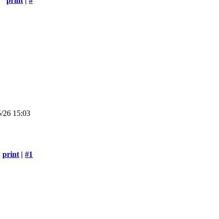
print
|
#
/26 15:03
print
|
#1