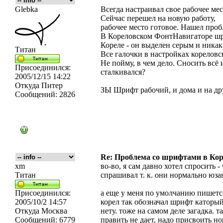
Glebka
Всегда настраивал свое рабочее мес
Сейчас перешел на новую работу,
рабочее место готовое. Нашел проб
В Кореловском ФонтНавигаторе шр
Кореле - он выделен серым и никак
Титан
Все галочки в настройках кореловс
Не пойму, в чем дело. Сносить всё 
Присоединился:
сталкивался?
2005/12/15 14:22
Откуда
Питер
ЗЫ Шрифт рабочий, и дома и на др
Сообщений:
2826
Re: Проблема со шрифтами в Кор
xm
во-во, я сам давно хотел спросить 
Титан
спрашивал т. к. они нормально юза
Присоединился:
а еще у меня по умолчанию пишется
2005/10/2 14:57
корел так обозначал шрифт каторый 
Откуда
Москва
нету. тоже на самом деле загадка. т
Сообщений:
6779
править не дает, надо присвоить н