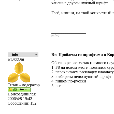
канешна другой нужный шрифт.
Глеб, извини, на твой конкретный 
_________________
[икс́эм]
Re: Проблема со шрифтами в Кор
wOxxOm
Обычно решается так (немного неу
1. F8 на новом месте, появился кур
2. переключаем раскладку клавиат
3. выбираем непослушный шрифт
4. пишем по-русски
Титан - модератор
5. все
Присоединился:
2006/4/8 19:42
Сообщений:
152