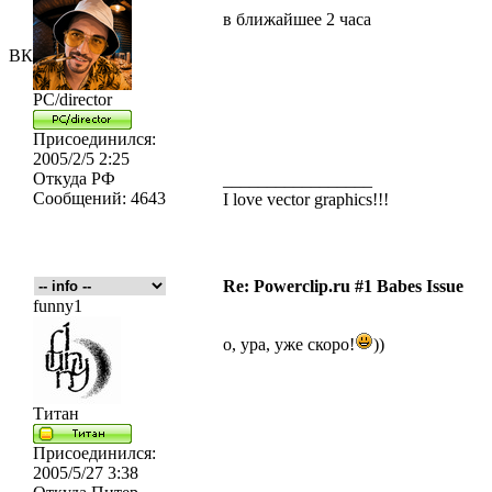
в ближайшее 2 часа
ВК
PC/director
Присоединился:
2005/2/5 2:25
Откуда
РФ
_________________
Сообщений:
4643
I love vector graphics!!!
Re: Powerclip.ru #1 Babes Issue
funny1
о, ура, уже скоро!
))
Титан
Присоединился:
2005/5/27 3:38