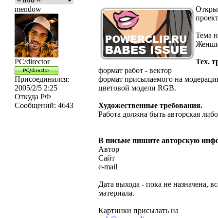
mendow
Открыв
проек
Тема н
Женши
PC/director
Тех. т
формат работ - вектор
Присоединился:
формат присылаемого на модерацию
2005/2/5 2:25
цветовой модели RGB.
Откуда
РФ
Сообщений:
4643
Художественные требования.
Работа должна быть авторская либо
В письме пишите авторскую инф
Автор
Сайт
e-mail
Дата выхода - пока не назначена, в
материала.
Картинки присылать на