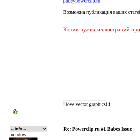
pub@powerclip.ru
Возможна публикация ваших стате
Копии чужих иллюстраций прин
_________________
I love vector graphics!!!
Re: Powerclip.ru #1 Babes Issue
mendow