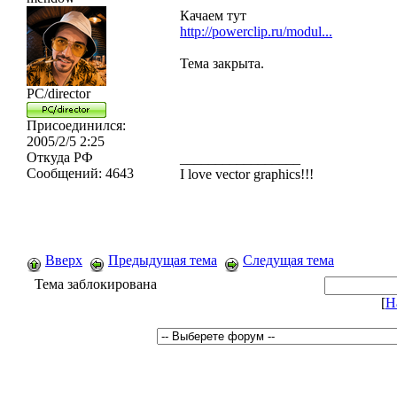
Качаем тут
http://powerclip.ru/modul...
Тема закрыта.
PC/director
Присоединился:
2005/2/5 2:25
Откуда
РФ
_________________
Сообщений:
4643
I love vector graphics!!!
Вверх
Предыдущая тема
Следущая тема
Тема заблокирована
[
Н