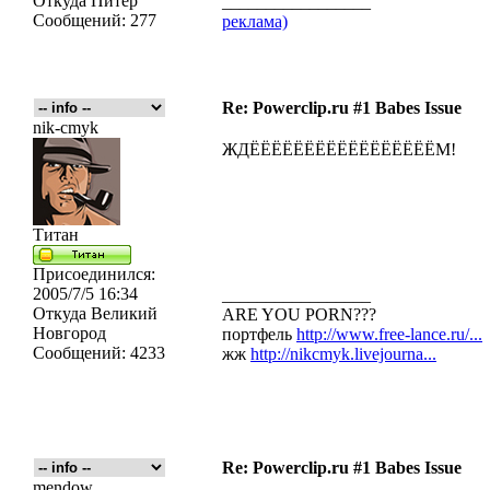
Откуда
Питер
_________________
Сообщений:
277
реклама)
Re: Powerclip.ru #1 Babes Issue
nik-cmyk
ЖДЁЁЁЁЁЁЁЁЁЁЁЁЁЁЁЁЁМ!
Титан
Присоединился:
2005/7/5 16:34
_________________
Откуда
Великий
ARE YOU PORN???
Новгород
портфель
http://www.free-lance.ru/...
Сообщений:
4233
жж
http://nikcmyk.livejourna...
Re: Powerclip.ru #1 Babes Issue
mendow