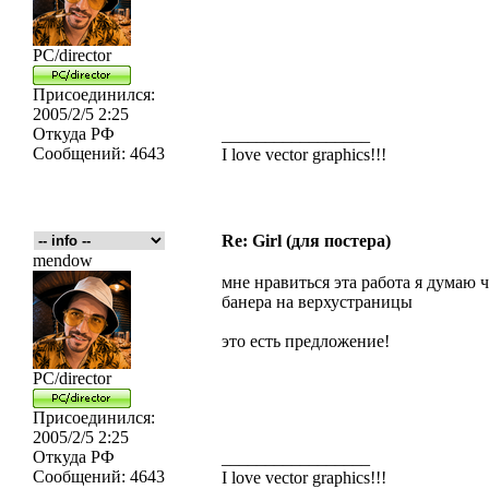
PC/director
Присоединился:
2005/2/5 2:25
Откуда
РФ
_________________
Сообщений:
4643
I love vector graphics!!!
Re: Girl (для постера)
mendow
мне нравиться эта работа я думаю 
банера на верхустраницы
это есть предложение!
PC/director
Присоединился:
2005/2/5 2:25
Откуда
РФ
_________________
Сообщений:
4643
I love vector graphics!!!