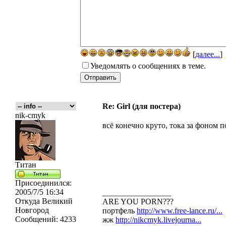
[
далее...
]
Уведомлять о сообщениях в теме.
Re: Girl (для постера)
nik-cmyk
всё конечно круто, тока за фоном по
Титан
Присоединился:
2005/7/5 16:34
_________________
Откуда
Великий
ARE YOU PORN???
Новгород
портфель
http://www.free-lance.ru/...
Сообщений:
4233
жж
http://nikcmyk.livejourna...