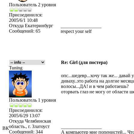
Пользователь 2 уровня
Присоединился:
2005/6/1 10:48
Откуда
Екатеринбург
_________________
Сообщений:
65
respect your self
Re: Girl (для постера)
Tuning
опс...шедевр...хочу так же... давай
диваху..это работа на долгие месяц
волосы...ДА! и в чем работаешь?
оторвать глаз не могу от области ше
Пользователь 1 уровня
Присоединился:
2005/6/29 13:07
Откуда
Челябинская
область., г. Златоуст
_________________
ВК
Сообщений:
344
А компьютер мне попенистей... Чт