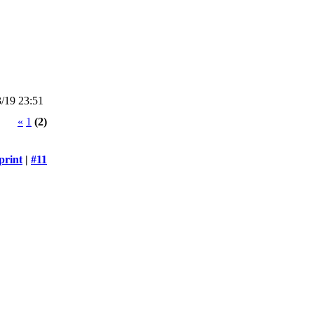
/19 23:51
«
1
(2)
print
|
#11