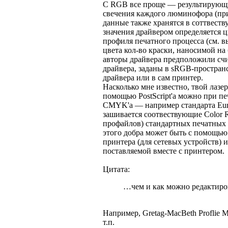
C RGB все проще — результирующий
свечения каждого люминофора (пр
данные также хранятся в соттвест
значения драйвером определяется 
профиля печатного процесса (см. в
цвета кол-во краски, наносимой на
авторы драйвера предположили счит
драйвера, заданы в sRGB-простран
драйвера или в сам принтер.
Насколько мне известно, твой лазе
помощью PostScript'а можно при пе
CMYK'а — например стандарта Eur
зашивается соотвествующие Color Re
профайлов) стандартных печатных 
этого добра может быть с помощью
принтера (для сетевых устройств) 
поставляемой вместе с принтером.
Цитата:
…чем и как можно редактиро
Например, Gretag-MacBeth Proflie Ma
т.п.