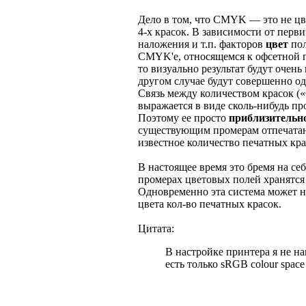
Дело в том, что CMYK — это не цве
4-х красок. В зависимости от перви
наложения и т.п. факторов
цвет
пол
CMYK'е, относящемся к офсетной п
то визуально результат будут очень
другом случае будут совершенно о
Связь между количеством красок 
выражается в виде сколь-нибудь п
Поэтому ее просто
приблизительн
существующим промерам отпечатан
известное количество печатных кра
В настоящее время это бремя на се
промерах цветовых полей хранятся
Одновременно эта система может н
цвета кол-во печатных красок.
Цитата:
В настройке принтера я не 
есть только sRGB colour space 