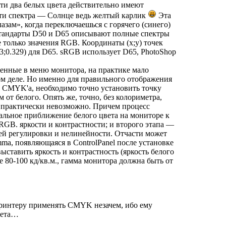
Эти два белых цвета действительно имеют
сти спектра — Солнце ведь желтый карлик
Эта
азам», когда переключаешься с горячего (синего)
стандарты D50 и D65 описывают полные спектры
е только значения RGB. Координаты (x;y) точек
313;0.329) для D65. sRGB использует D65, PhotoShop
ленные в меню монитора, на практике мало
мом деле. Но именно для правильного отображения
 CMYK'а, необходимо точно установить точку
 от белого. Опять же, точно, без колориметра,
 практически невозможно. Причем процесс
мальное приближение белого цвета на мониторе к
RGB. яркости и контрастности; и второго этапа —
ей регулировки и нелинейности. Отчасти может
mа, появляющаяся в ControlPanel после установке
ыставить яркость и контрастность (яркость белого
е 80-100 кд/кв.м., гамма монитора должна быть от
принтеру применять CMYK незачем, ибо ему
вета…