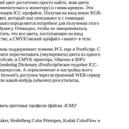
 цвет достаточно просто найти, зная цвета
именительно к монитору) и гамма-кривую. Эти
вующем ICC-профайле. Получая на вход некие RGB-
цвет, который они описывают и с помощью
ыше) определяется потребное для получения этого
 бумагу. Очевидно, чтобы не заморачиваться,
ать, что все цвета, поступающие на вход
стве, а CMYK'овский профайл «зашит» в тело
рник поддерживает помимо PCL еще и PostScript. С
чати пересчитывать (эмулировать) цвета из одного
oScale, в CMYK принтера. Обычно в RIP'е
ndering Dictionary (PostScript'вское подобие ICC-
процессов. А переключение и настройка всего
 browser'а доступна через встроенный WEB-сервер
или какой-нибудь (обычно) java-утилиты,
вать цветовые профили (файлы .ICM)?
ker, Heidelberg Color Printopen, Kodak ColorFlow и