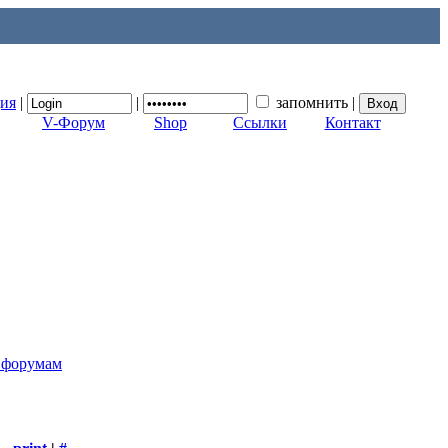
ция
|
|
запомнить
|
V-Форум
Shop
Ссылки
Контакт
к форумам