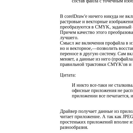
состав файла с точечным из
В corelDraw'е ничего никуда не вкл
растровые и векторные изображени
преобразуются в CMYK, заданный о
Причем качество этого преобразова
лучшего.
Смысл же включения профайла в из
но и векторное,—позволить восста
переносе в другую систему. Сам в
меняет, а данные из него (профай
правильной трактовки CMYK'ов и
Цитата:
И никто все-таки не сталкива
офисные приложения не расп
приложении все печатается, и
Драйвер получает данные из прилож
читает приложение. А так как JPEG
простеньких приложений вполне из
разнообразия.