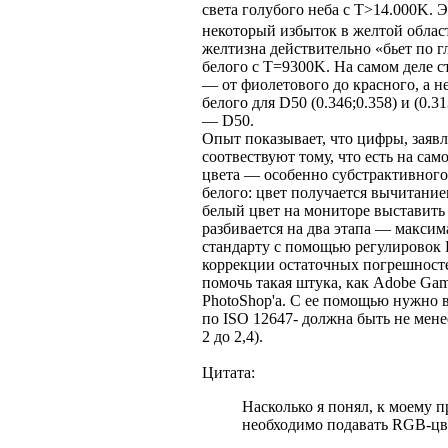
света голубого неба с T>14.000K. 
некоторый избыток в желтой обла
желтизна действительно «бьет по гл
белого с T=9300K. На самом деле 
— от фиолетового до красного, а н
белого для D50 (0.346;0.358) и (0.
— D50.
Опыт показывает, что цифры, заяв
соотвествуют тому, что есть на са
цвета — особенно субстрактивного
белого: цвет получается вычитанием
белый цвет на мониторе выставить
разбивается на два этапа — макси
стандарту с помощью регулировок 
коррекции остаточных погрешност
помочь такая штука, как Adobe Gam
PhotoShop'а. С ее помощью нужно в
по ISO 12647- должна быть не мене
2 до 2,4).
Цитата:
Насколько я понял, к моему 
необходимо подавать RGB-ц