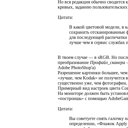
Но вся редакция обычно сводится 
кривых, заданию пользовательских 
Цитата:
В какой цветовой модели, в 
сохранить отсканированные ф
для последующей распечатки н
лучше чем в сервис службах 
В твоем случае — в sRGB. Но посл
преобразование
Профайл_сканера
—
Adobe PhotoShop'а)
Разрешение картинки большее, чем 
«лучше, чем Kodak» не получится в
существенно уже, чем фотографии,
Примерный вид настроек цвета C
На мониторе должен быть установл
«построишь» с помощью AdobeGa
Цитата:
Вы советуете снять галочку на
определении, «Флажок Apply 