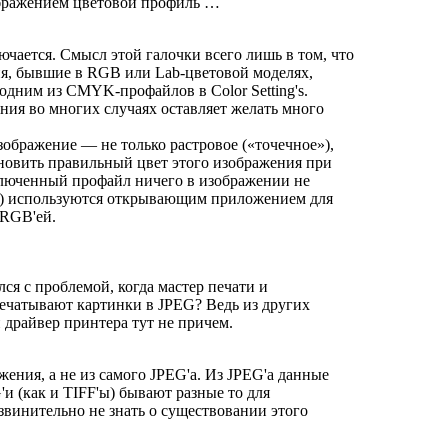
ображением цветовой профиль …
ючается. Смысл этой галочки всего лишь в том, что
я, бывшие в RGB или Lab-цветовой моделях,
дним из CMYK-профайлов в Color Setting's.
ния во многих случаях оставляет желать много
ображение — не только растровое («точечное»),
новить правильный цвет этого изображения при
ключенный профайл ничего в изображении не
ла) используются открывающим приложением для
 RGB'ей.
лся с проблемой, когда мастер печати и
ечатывают картинки в JPEG? Ведь из других
 драйвер принтера тут не причем.
ения, а не из самого JPEG'а. Из JPEG'а данные
'и (как и TIFF'ы) бывают разные то для
винительно не знать о существовании этого