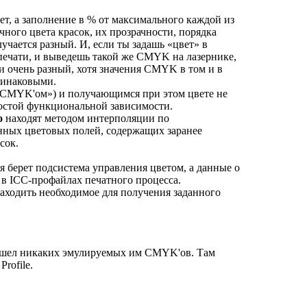
т, а заполнение в % от максимального каждой из
чного цвета красок, их прозрачности, порядка
учается разный. И, если ты задашь «цвет» в
ечати, и выведешь такой же CMYK на лазернике,
 и очень разный, хотя значения CMYK в том и в
динаковыми.
(«CMYK'ом») и получающимся при этом цвете не
ростой функциональной зависимости.
о
находят методом интерполяции по
ных цветовых полей, содержащих заранее
сок.
бя берет подсистема управления цветом, а данные о
 в ICC-профайлах печатного процесса.
аходить необходимое для получения заданного
нашел никаких эмулируемых им CMYK'ов. Там
Profile.