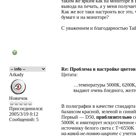
таким же ярким как на мониторе в 
вывода на печать, а у меня получае
Как же все таки настроить все это
бумаге и на мониторе?
С уважением и благодарностью Tail
Re: Проблема в настройке цвето
Arkady
Цитата:
…температуры 5000К, 6200К,
выдают очень бледного, желт
Новичок
В полиграфии в качестве стандарта
Присоединился:
балансом красной, зеленой и синий
2005/3/19 0:12
Первый — D50,
приблизительно
с
Сообщений:
5
5000K и имитирует искусственное
источнику белого света c Т=6550K
на-какой-не-помню-широте
с учетом