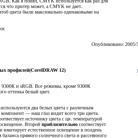
RGB. Как я понял, CMYK используется как раз для
тся что притер может, а CMYK не дает.
, чтоб цвета были максимально одинаковыми на
or.
Опубликовано: 2005/3
вых профилей(CorelDRAW 12)
 9300К и sRGB. Все режимы, кроме 9300К
ого оттенка белый цвет.
 используются два белых цвета с различным
 компонент — наш глаз видит всего три цвета.
оотвествует источнику цвета с цв. температурой
 освещение. Второй
приблизительно
соотвествует
 и имитирует естественное освещение в полдень
 баланса прямого солнечного света и рассеянного