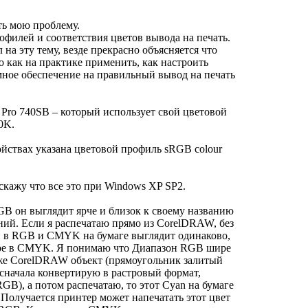
ть мою проблему.
филей и соответствия цветов вывода на печать.
 на эту тему, везде прекрасно объясняется что
но как на практике применить, как настроить
ное обеспечение на правильный вывод на печать
 Pro 740SB – который использует свой цветовой
0K.
ойствах указана цветовой профиль sRGB colour
скажу что все это при Windows XP SP2.
GB он выглядит ярче и близок к своему названию
ний. Если я распечатаю прямо из CorelDRAW, без
 и в RGB и CMYK на бумаге выглядит одинаково,
торе в CMYK. Я понимаю что Диапазон RGB шире
 же CorelDRAW объект (прямоугольник залитый
 сначала конвертирую в растровый формат,
RGB), а потом распечатаю, то этот Cyan на бумаге
 Получается принтер может напечатать этот цвет