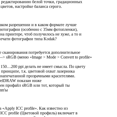
к редактированию белой точки, градационных
цветов, настройке баланса серого.
каком разрешении и в каком формате лучше
отографии (особенно с 35мм фотопленки),
а принтере, чтоб получилось не хуже, а то и
печати фотографии типа Kodak?
е сканирования потребуется дополнительное
> sRGB (меню «Image > Mode > Convert to profile»
150…200 ppi делать не имеет смысла. По цвету
 принципе, т.к. цветовой охват лазерника
 напечатанной прозрачными красителями.
orelDRAW показан ниже
ен профайл sRGB или тот, который ты
mm'ы
 «Apply ICC profile». Как известно из
ICC profile (Цветовой профиль) включает в