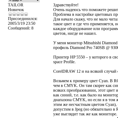
TAILOR
Здравствуйте!
Новичок
Очень надеюсь что поможете реши
Проблема в настройке цветовых про
Присоединился:
Для начало скажу, что не мало читал
2005/3/19 23:50
такое цвет и где что применяется, 
Сообщений:
8
каждое оборудование или программ
цветов, нигде не нашел.
У меня монитор Mitsubishi Diamond
профиль Diamond Pro 740SB @ 930
Принтер HP 5550 – у которого в св
space Profile.
CorelDRAW 12 и на всякий случай 
Возьмем к примеру цвет Cyan. В R
чем в CMYK. Он там скорее как си
всяких преобразовании, этот цвет
как синий, т.е. как было на мони
диапазона CMYK, но если я в том
этим же несчастным цветом Cyan),
допустим в Jpeg (но обязательно в 
уже выглядит так же как мониторе.