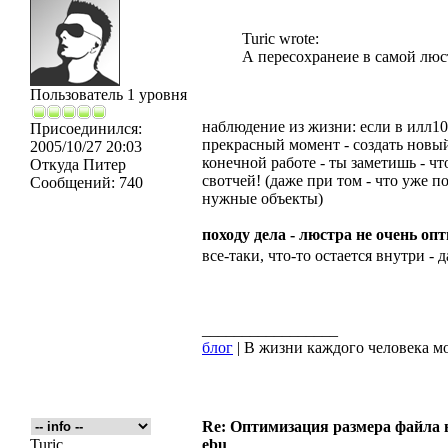
Turic wrote:
А пересохранеие в самой люст
Пользователь 1 уровня
наблюдение из жизни: если в илл10 
Присоединился:
прекрасный момент - создать новый
2005/10/27 20:03
конечной работе - ты заметишь - чт
Откуда
Питер
свотчей! (даже при том - что уже 
Сообщений:
740
нужные объекты)
походу дела - люстра не очень о
все-таки, что-то остается внутри - 
_________________
блог
| В жизни каждого человека мо
Re: Оптимизация размера файла в 
Turic
ebu