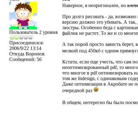
Наверное, я неоригинален, но
клев
Про долго рисовать - да, возможно 
версию должно это убивать. А так, д
люстры. Особенно беда с картинками
Пользователь 2 уровня
файлик не растет. То же и со мног
Присоединился:
А так порой просто зависть берет, 
2006/9/22 13:14
мелкий под 450кб с одним прямоу
Откуда
Воронеж
Сообщений:
56
Кстати, если еще учесть, что сам по
неоптимизированный pdf, то много
что многое в pdf оптимизировать н
том же Indesign, с одинаковым сод
Даже оптимизация в Акробате не п
очередной раз
В общем, интересно бы было посмо