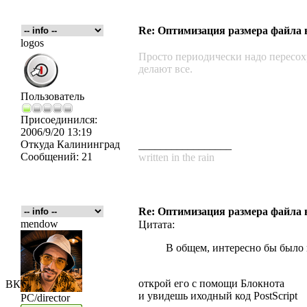
Re: Оптимизация размера файла в 
logos
Просто периодически надо пересохра
делают все.
Пользователь
Присоединился:
2006/9/20 13:19
Откуда
Калининград
_________________
Сообщений:
21
written in the rain
Re: Оптимизация размера файла в 
mendow
Цитата:
В общем, интересно бы было 
открой его с помощи Блокнота
ВК
и увидешь иходный код PostScript
PC/director