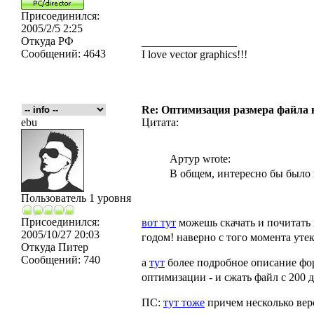
Присоединился:
2005/2/5 2:25
Откуда
РФ
_________________
Сообщений:
4643
I love vector graphics!!!
Re: Оптимизация размера файла в 
ebu
Цитата:
Артур wrote:
В общем, интересно бы было 
Пользователь 1 уровня
Присоединился:
вот тут
можешь скачать и почитать 
2005/10/27 20:03
годом! наверно с того момента уте
Откуда
Питер
Сообщений:
740
а
тут
более подробное описание фор
оптимизации - и сжать файл с 200 д
ПС:
тут тоже
причем несколько вер