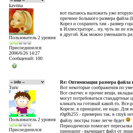
kavrina
вот пытаюсь выложить уже вторую 
причине большого размера файла (И
Корел и сохранить там - размер гор
в Иллюстраторе... ну, чуть ли не 
в другой. Как можно уменьшить ра
Пользователь 2 уровня
Присоединился:
2006/6/26 14:27
Сообщений:
100
Re: Оптимизация размера файла в 
Turic
Вот некоторые соображения по ум
Все сватчес и прочие вещи, вклады
могут потребоваться стандартные цв
кликать на готовый какой-то. Все-р
Кореле, в принципе, не надо. Для н
r0g0b255 - примерно так, в cmyk н
Пользователь 2 уровня
файлу люстры тоже легче будет
Периодически помогает пересылка в
Присоединился:
принципе - вычищает файл от лишн