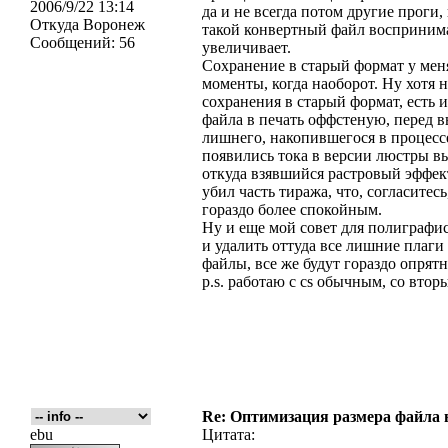
2006/9/22 13:14
да и не всегда потом другие проги, 
Откуда
Воронеж
такой конвертный файл воспринима
Сообщений:
56
увеличивает.
Сохранение в старый формат у мен
моменты, когда наоборот. Ну хотя н
сохранения в старый формат, есть 
файла в печать оффстеную, перед 
лишнего, накопившегося в процессе
появились тока в версии люстры в
откуда взявшийся растровый эффект
убил часть тиража, что, согласитес
гораздо более спокойным.
Ну и еще мой совет для полиграфис
и удалить оттуда все лишние плаги 
файлы, все же будут гораздо опрятн
p.s. работаю с cs обычным, со вто
Re: Оптимизация размера файла в 
ebu
Цитата: